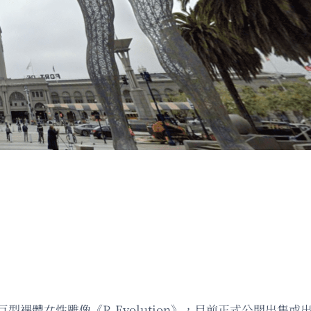
議的巨型裸體女性雕像《R-Evolution》，目前正式公開出售或