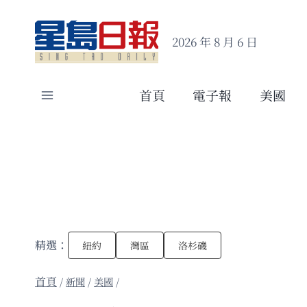
Skip
to
2026 年 8 月 6 日
content
首頁
電子報
美國
精選：
紐約
灣區
洛杉磯
/
新聞
/
美國
/