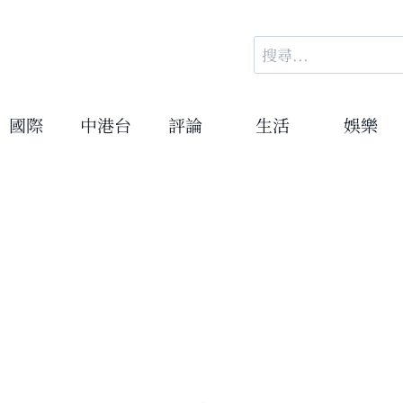
搜
尋
關
鍵
國際
中港台
評論
生活
娛樂
字: