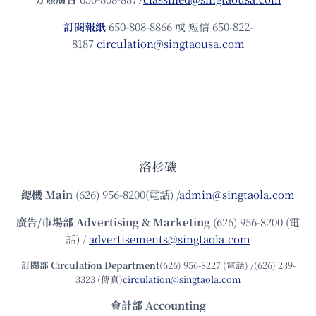
訂閱報紙
650-808-8866 或 短信 650-822-
8187
circulation@singtaousa.com
洛杉磯
總機
Main
(626) 956-8200(電話) /
admin@singtaola.com
廣告/市場部
Advertising & Marketing
(626) 956-8200 (電
話) /
advertisements@singtaola.com
訂閱部 Circulation Department
(626) 956-8227 (電話) /(626) 239-
3323 (傳真)
circulation@singtaola.com
會計部 Accounting