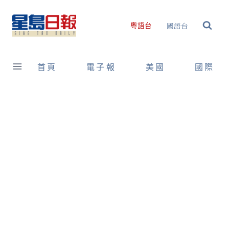
Skip
to
國語台
粵語台
content
首頁
電子報
美國
國際