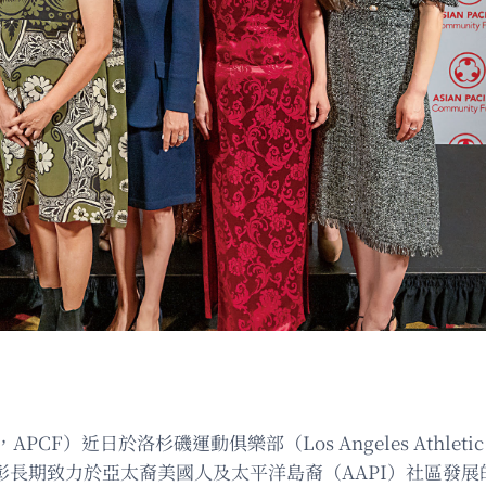
nd，APCF）近日於洛杉磯運動俱樂部（Los Angeles Athleti
並表彰長期致力於亞太裔美國人及太平洋島裔（AAPI）社區