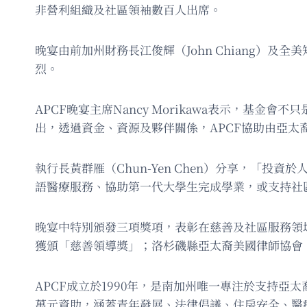
非營利組織及社區領袖數百人出席。
晚宴由前加州財務長江俊輝（John Chiang）及全
烈。
APCF晚宴主席Nancy Morikawa表示，基
出，透過資金、資源及夥伴關係，APCF協助由亞太
執行長黃群雁（Chun-Yen Chen）分享，「投資於
語醫療服務、協助第一代大學生完成學業，或支持社
晚宴中特別頒發三項獎項，表彰在慈善及社區服務領域具有
獲頒「慈善領導獎」；洛杉磯縣亞太裔美國律師協會（A
APCF成立於1990年，是南加州唯一專注於支持亞太
萬元資助，涵蓋青年發展、法律倡議、住房安全、醫