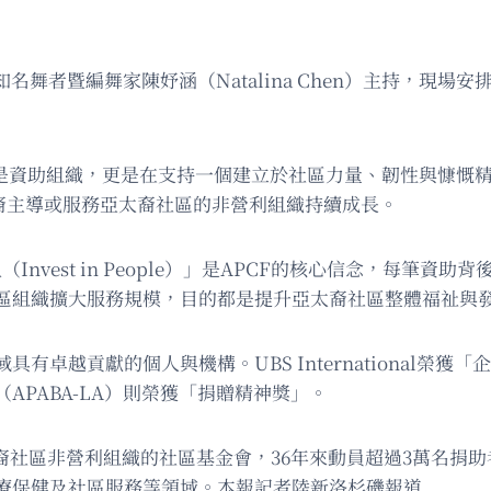
美知名舞者暨編舞家陳妤涵（Natalina Chen）主持，
金會不只是資助組織，更是在支持一個建立於社區力量、韌性與慷慨
裔主導或服務亞太裔社區的非營利組織持續成長。
人（Invest in People）」是APCF的核心信念，每
區組織擴大服務規模，目的都是提升亞太裔社區整體福祉與
卓越貢獻的個人與機構。UBS International榮獲
PABA-LA）則榮獲「捐贈精神獎」。
裔社區非營利組織的社區基金會，36年來動員超過3萬名捐助者
療保健及社區服務等領域。本報記者陸新洛杉磯報道