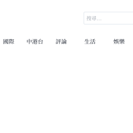
搜
尋
關
鍵
國際
中港台
評論
生活
娛樂
字: