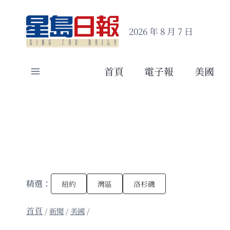
Skip
to
2026 年 8 月 7 日
content
首頁
電子報
美國
精選：
紐約
灣區
洛杉磯
/
新聞
/
美國
/