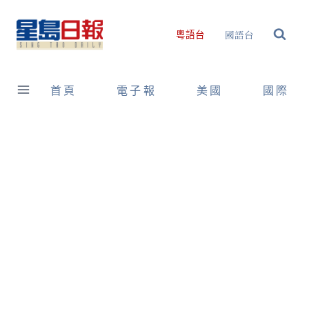
Skip
to
國語台
粵語台
content
首頁
電子報
美國
國際