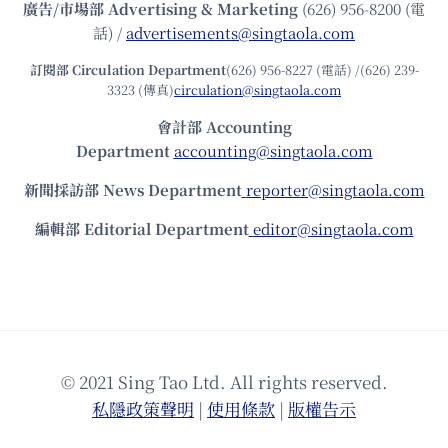
廣告/市場部
Advertising & Marketing
(626) 956-8200 (電
話) /
advertisements@singtaola.com
訂閱部 Circulation Department
(626) 956-8227 (電話) /(626) 239-
3323 (傳真)
circulation@singtaola.com
會計部 Accounting
Department
accounting@singtaola.com
新聞採訪部 News Department
reporter@singtaola.com
編輯部 Editorial Department
editor@singtaola.com
© 2021 Sing Tao Ltd. All rights reserved.
私隱政策聲明
|
使⽤條款
|
版權告⽰