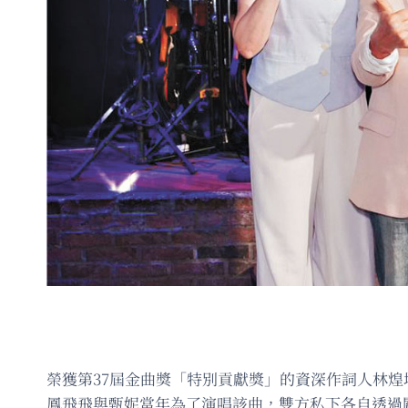
榮獲第37屆金曲獎「特別貢獻獎」的資深作詞人林煌
鳳飛飛與甄妮當年為了演唱該曲，雙方私下各自透過