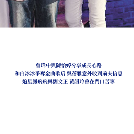
曾瑋中與陳怡婷分享成長心路
和白冰冰爭奪金曲歌后 吳蓓雅意外收到前夫信息
追星鳳飛飛與劉文正 黃韻玲曾在門口苦等