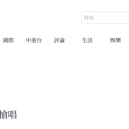
搜
尋
關
鍵
國際
中港台
評論
生活
娛樂
字:
搶唱