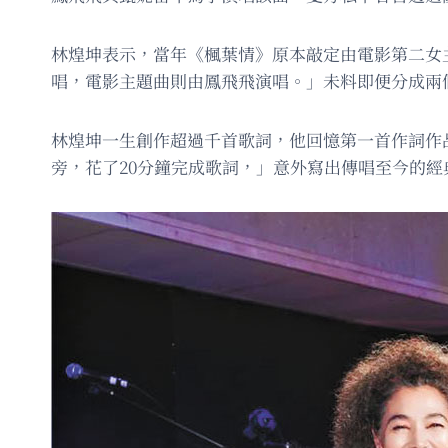
林煌坤表示，當年《楓葉情》原本敲定由電影第二女
唱，電影主題曲則由鳳飛飛演唱。」未料即便分成兩
林煌坤一生創作超過千首歌詞，他回憶第一首作詞作
旁，花了20分鐘完成歌詞，」意外寫出傳唱至今的經