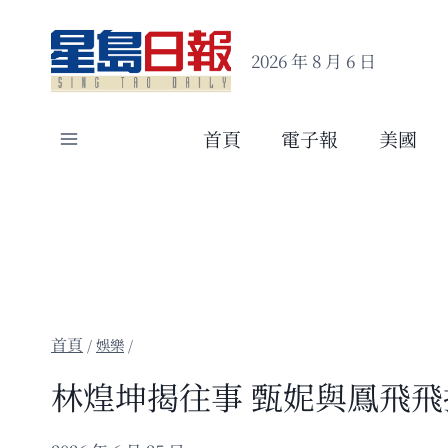
Skip
to
2026 年 8 月 6 日
content
首頁
電子報
美國
/
娛樂
/
林煌坤揭往事 甄妮與鳳飛飛