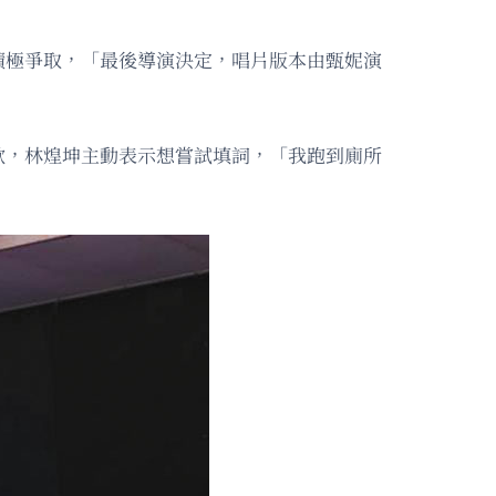
積極爭取，「最後導演決定，唱片版本由甄妮演
歌，林煌坤主動表示想嘗試填詞，「我跑到廁所