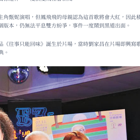
主角甄妮演唱，但鳳飛飛的母親認為這首歌將會大紅，因此
個版本，仍無法平息雙方紛爭，事件一度鬧到黑道出面。
品《往事只能回味》誕生於片場，當時劉家昌在片場即興寫
典。