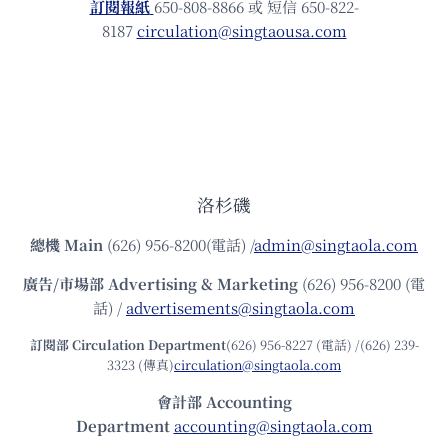
訂閱報紙
650-808-8866 或 短信 650-822-
8187
circulation@singtaousa.com
洛杉磯
總機
Main
(626) 956-8200(電話) /
admin@singtaola.com
廣告/市場部
Advertising & Marketing
(626) 956-8200 (電
話) /
advertisements@singtaola.com
訂閱部 Circulation Department
(626) 956-8227 (電話) /(626) 239-
3323 (傳真)
circulation@singtaola.com
會計部 Accounting
Department
accounting@singtaola.com