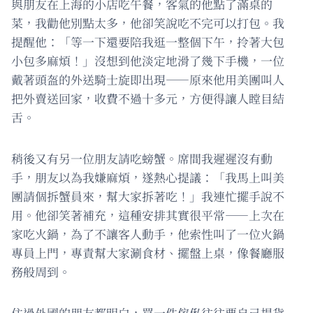
與朋友在上海的小店吃午餐，客氣的他點了滿桌的
菜，我勸他別點太多，他卻笑說吃不完可以打包。我
提醒他：「等一下還要陪我逛一整個下午，拎著大包
小包多麻煩！」沒想到他淡定地滑了幾下手機，一位
戴著頭盔的外送騎士旋即出現——原來他用美團叫人
把外賣送回家，收費不過十多元，方便得讓人瞠目結
舌。
稍後又有另一位朋友請吃螃蟹。席間我遲遲沒有動
手，朋友以為我嫌麻煩，遂熱心提議：「我馬上叫美
團請個拆蟹員來，幫大家拆著吃！」我連忙擺手說不
用。他卻笑著補充，這種安排其實很平常——上次在
家吃火鍋，為了不讓客人動手，他索性叫了一位火鍋
專員上門，專責幫大家涮食材、擺盤上桌，像餐廳服
務般周到。
住過外國的朋友都明白，買一件傢俬往往要自己提貨