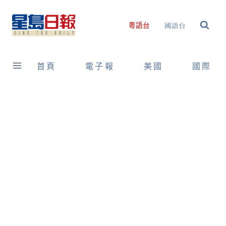
Skip
to
國語台
粵語台
content
首頁
電子報
美國
國際