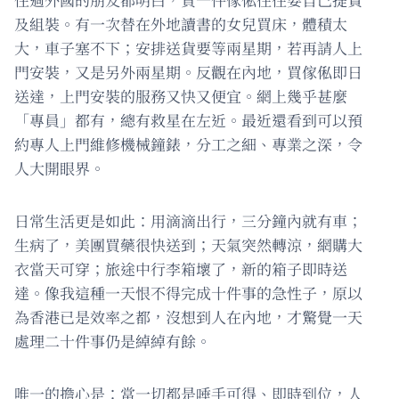
及組裝。有一次替在外地讀書的女兒買床，體積太
大，車子塞不下；安排送貨要等兩星期，若再請人上
門安裝，又是另外兩星期。反觀在內地，買傢俬即日
送達，上門安裝的服務又快又便宜。網上幾乎甚麼
「專員」都有，總有救星在左近。最近還看到可以預
約專人上門維修機械鐘錶，分工之細、專業之深，令
人大開眼界。
日常生活更是如此：用滴滴出行，三分鐘內就有車；
生病了，美團買藥很快送到；天氣突然轉涼，網購大
衣當天可穿；旅途中行李箱壞了，新的箱子即時送
達。像我這種一天恨不得完成十件事的急性子，原以
為香港已是效率之都，沒想到人在內地，才驚覺一天
處理二十件事仍是綽綽有餘。
唯一的擔心是：當一切都是唾手可得、即時到位，人