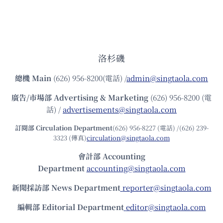
洛杉磯
總機
Main
(626) 956-8200(電話) /
admin@singtaola.com
廣告/市場部
Advertising & Marketing
(626) 956-8200 (電
話) /
advertisements@singtaola.com
訂閱部 Circulation Department
(626) 956-8227 (電話) /(626) 239-
3323 (傳真)
circulation@singtaola.com
會計部 Accounting
Department
accounting@singtaola.com
新聞採訪部 News Department
reporter@singtaola.com
編輯部 Editorial Department
editor@singtaola.com