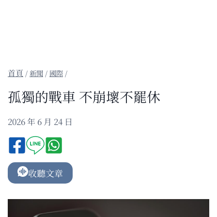
/
新聞
/
國際
/
孤獨的戰車 不崩壞不罷休
2026 年 6 月 24 日
收聽文章