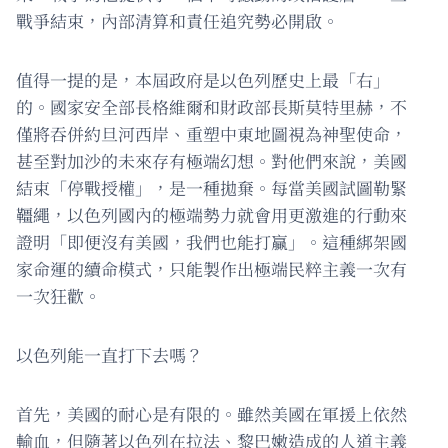
戰爭結束，內部清算和責任追究勢必開啟。
值得一提的是，本屆政府是以色列歷史上最「右」
的。國家安全部長格維爾和財政部長斯莫特里赫，不
僅將吞併約旦河西岸、重塑中東地圖視為神聖使命，
甚至對加沙的未來存有極端幻想。對他們來說，美國
結束「停戰授權」，是一種拋棄。每當美國試圖勒緊
韁繩，以色列國內的極端勢力就會用更激進的行動來
證明「即便沒有美國，我們也能打贏」。這種綁架國
家命運的續命模式，只能製作出極端民粹主義一次有
一次狂歡。
以色列能一直打下去嗎？
首先，美國的耐心是有限的。雖然美國在軍援上依然
輸血，但隨著以色列在拉法、黎巴嫩造成的人道主義