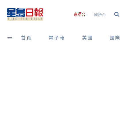
Skip
to
國語台
粵語台
content
首頁
電子報
美國
國際