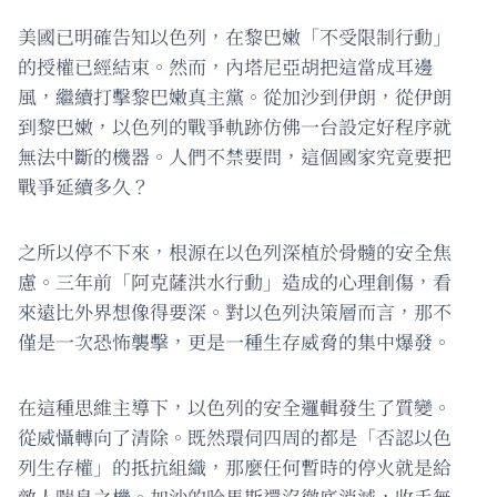
美國已明確告知以色列，在黎巴嫩「不受限制行動」
的授權已經結束。然而，內塔尼亞胡把這當成耳邊
風，繼續打擊黎巴嫩真主黨。從加沙到伊朗，從伊朗
到黎巴嫩，以色列的戰爭軌跡仿佛一台設定好程序就
無法中斷的機器。人們不禁要問，這個國家究竟要把
戰爭延續多久？
之所以停不下來，根源在以色列深植於骨髓的安全焦
慮。三年前「阿克薩洪水行動」造成的心理創傷，看
來遠比外界想像得要深。對以色列決策層而言，那不
僅是一次恐怖襲擊，更是一種生存威脅的集中爆發。
在這種思維主導下，以色列的安全邏輯發生了質變。
從威懾轉向了清除。既然環伺四周的都是「否認以色
列生存權」的抵抗組織，那麼任何暫時的停火就是給
敵人喘息之機。加沙的哈馬斯還沒徹底消滅，收手無