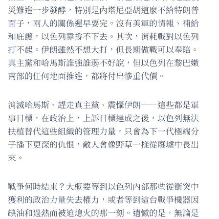
災難進一步發酵，特別是內塔尼亞胡這麼不給特朗普
面子，兩人的關係遲早要完。沒有美軍的情報、補給
和庇護，以色列靠撐不下去。其次，消耗戰對以色列
打不起。伊朗雖然不想大打，但長期做戰可以奉陪。
真主黨和哈馬斯誰強誰弱不好說，但以色列在黎巴嫩
南部的任何地面推進，都將付出慘重代價。
消滅哈馬斯、趕走真主黨、震懾伊朗——這些都是軍
事目標，在政治上，上訴目標達成之後，以色列無法
扶植替代這些組織的管理力量，只會為下一代極端分
子播下更深的仇恨，敵人會像野草一樣從廢墟中長出
來。
戰爭何時結束？大概要等到以色列內部那些從衝突中
獲利的政治力量失去權力，或者等到這台戰爭機器因
缺油和過熱而被迫熄火的那一刻。遺憾的是，無論是