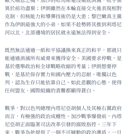
異於前功盡棄；伊朗雖然在本輪直接交火後表現相對
克制，但核能力和導彈技術仍是大患；黎巴嫩真主黨
作為伊朗最強大的小弟，如果不趁勢將其推到利塔尼
河以北，北部邊境的居民就永遠無法得到安全。
既然無法通過一紙和平協議換來真正的和平，那就只
能通過消滅所有威脅來獲得安全。美國要求停戰，是
基於選舉政治和全球戰略收縮的考量；伊朗想要停
戰，是基於保存實力和國內壓力的忍耐。唯獨以色
列，認為生存只能依靠自己。如此悲觀的心態，使得
任何盟友、國際組織的責難都顯得蒼白。
戰爭，對以色列總理內塔尼亞胡個人及其極右翼政府
而言，有極強的政治成癮性。加沙戰事爆發前，內塔
尼亞胡正面臨著司法改革引發的腐敗指控。三年下
來，戰爭為他提供了一個不可撼動的政治護盾。一旦