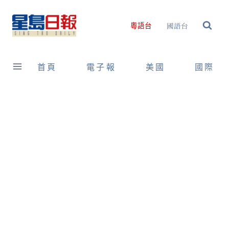
Skip
to
國語台
粵語台
content
首頁
電子報
美國
國際