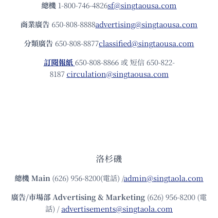
總機
1-800-746-4826
sf@singtaousa.com
商業廣告
650-808-8888
advertising@singtaousa.com
分類廣告
650-808-8877
classified@singtaousa.com
訂閱報紙
650-808-8866 或 短信 650-822-
8187
circulation@singtaousa.com
洛杉磯
總機
Main
(626) 956-8200(電話) /
admin@singtaola.com
廣告/市場部
Advertising & Marketing
(626) 956-8200 (電
話) /
advertisements@singtaola.com