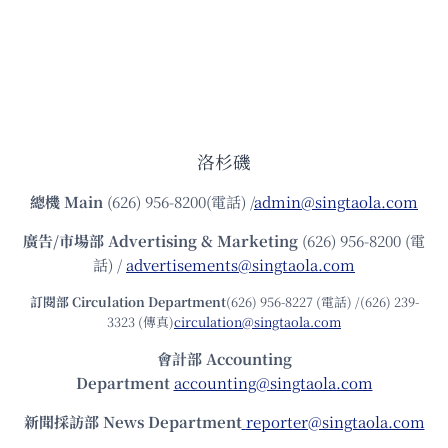
洛杉磯
總機
Main
(626) 956-8200(電話) /
admin@singtaola.com
廣告/市場部
Advertising & Marketing
(626) 956-8200 (電
話) /
advertisements@singtaola.com
訂閱部 Circulation Department
(626) 956-8227 (電話) /(626) 239-
3323 (傳真)
circulation@singtaola.com
會計部 Accounting
Department
accounting@singtaola.com
新聞採訪部 News Department
reporter@singtaola.com