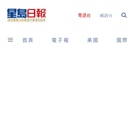
Skip
to
國語台
粵語台
content
首頁
電子報
美國
國際