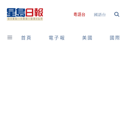
Skip
to
國語台
粵語台
content
首頁
電子報
美國
國際