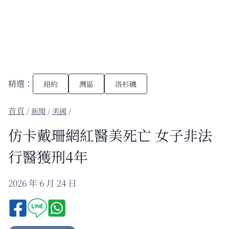
精選：
紐約
灣區
洛杉磯
/
新聞
/
美國
/
仿卡戴珊網紅醫美死亡 女子非法
行醫獲刑4年
2026 年 6 月 24 日