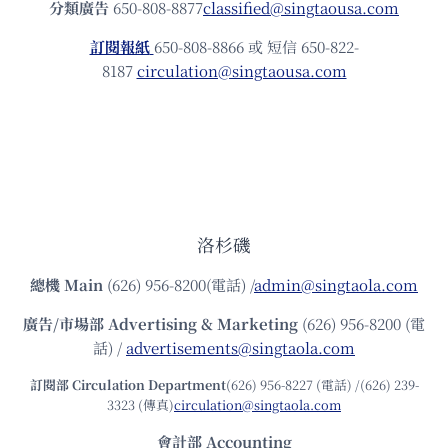
分類廣告
650-808-8877
classified@singtaousa.com
訂閱報紙
650-808-8866 或 短信 650-822-
8187
circulation@singtaousa.com
洛杉磯
總機
Main
(626) 956-8200(電話) /
admin@singtaola.com
廣告/市場部
Advertising & Marketing
(626) 956-8200 (電
話) /
advertisements@singtaola.com
訂閱部 Circulation Department
(626) 956-8227 (電話) /(626) 239-
3323 (傳真)
circulation@singtaola.com
會計部 Accounting