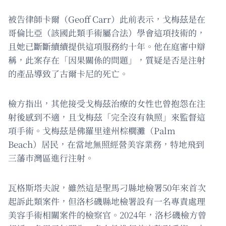
被告律師卡爾（Geoff Carr）此前表示，戈梅茲是在
哥倫比亞（該國此類手術屬合法）學會這項技術的，
且她已斷斷續續提供這項服務約十年。他在庭審中辯
稱，此案存在「因果關係的問題」，質疑是否是注射
的產品導致了古爾卡尼的死亡。
檢方指出，其他接受戈梅茲治療的女性也曾抱怨在注
射後感到不適，且戈梅茲「完全沒有執照」來監督這
項手術。戈梅茲是佛羅里達州棕櫚灘（Palm
Beach）居民，在當地無照經營美容業務，特地飛到
三藩市灣區進行注射。
瓦格斯塔夫說，雖然這是聖馬刁縣地檢署50年來首次
起訴此類案件，但洛杉磯縣地檢署設有一名專責處理
美容手術相關案件的檢察官。2024年，洛杉磯檢方曾