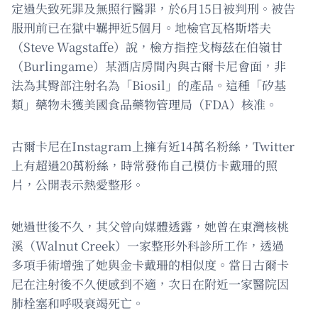
定過失致死罪及無照行醫罪，於6月15日被判刑。被告
服刑前已在獄中羈押近5個月。地檢官瓦格斯塔夫
（Steve Wagstaffe）說，檢方指控戈梅茲在伯嶺甘
（Burlingame）某酒店房間內與古爾卡尼會面，非
法為其臀部注射名為「Biosil」的產品。這種「矽基
類」藥物未獲美國食品藥物管理局（FDA）核准。
古爾卡尼在Instagram上擁有近14萬名粉絲，Twitter
上有超過20萬粉絲，時常發佈自己模仿卡戴珊的照
片，公開表示熱愛整形。
她過世後不久，其父曾向媒體透露，她曾在東灣核桃
溪（Walnut Creek）一家整形外科診所工作，透過
多項手術增強了她與金卡戴珊的相似度。當日古爾卡
尼在注射後不久便感到不適，次日在附近一家醫院因
肺栓塞和呼吸衰竭死亡。