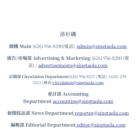
洛杉磯
總機
Main
(626) 956-8200(電話) /
admin@singtaola.com
廣告/市場部
Advertising & Marketing
(626) 956-8200 (電
話) /
advertisements@singtaola.com
訂閱部 Circulation Department
(626) 956-8227 (電話) /(626) 239-
3323 (傳真)
circulation@singtaola.com
會計部 Accounting
Department
accounting@singtaola.com
新聞採訪部 News Department
reporter@singtaola.com
編輯部 Editorial Department
editor@singtaola.com