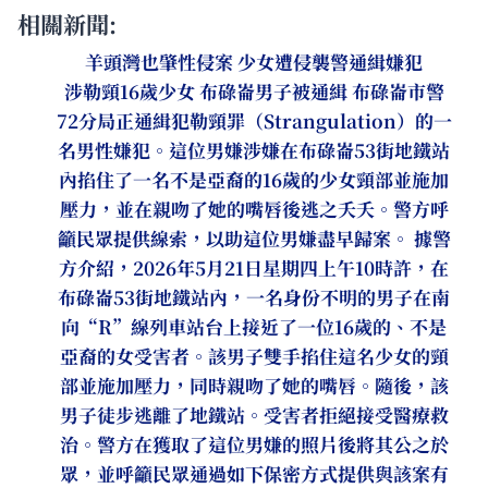
相關新聞:
羊頭灣也肇性侵案 少女遭侵襲警通緝嫌犯
涉勒頸16歲少女 布碌崙男子被通緝 布碌崙市警
72分局正通緝犯勒頸罪（Strangulation）的一
名男性嫌犯。這位男嫌涉嫌在布碌崙53街地鐵站
內掐住了一名不是亞裔的16歲的少女頸部並施加
壓力，並在親吻了她的嘴唇後逃之夭夭。警方呼
籲民眾提供線索，以助這位男嫌盡早歸案。 據警
方介紹，2026年5月21日星期四上午10時許，在
布碌崙53街地鐵站內，一名身份不明的男子在南
向“R”線列車站台上接近了一位16歲的、不是
亞裔的女受害者。該男子雙手掐住這名少女的頸
部並施加壓力，同時親吻了她的嘴唇。隨後，該
男子徒步逃離了地鐵站。受害者拒絕接受醫療救
治。警方在獲取了這位男嫌的照片後將其公之於
眾，並呼籲民眾通過如下保密方式提供與該案有