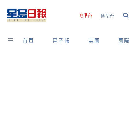
Skip
to
國語台
粵語台
content
首頁
電子報
美國
國際