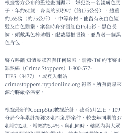
根據警方公布的監控畫面顯示，嫌犯為一名淺膚色男
子，年約60歲，身高約5呎9吋（約175公分），體重
約165磅（約75公斤），中等身材。他留有灰白色短
髮及白色鬍鬚，案發時身穿酒紅色Polo衫、黑色長
褲，頭戴黑色棒球帽、配戴黑框眼鏡，並背著一個黑
色背包。
警方呼籲 知情民眾若有任何線索，請撥打紐約市警止
罪熱線（Crime Stoppers）1-800-577-
TIPS（8477），或登入網站
crimestoppers.nypdonline.org 報案。所有消息來
源均將嚴格保密。
根據最新的CompStat數據統計，截至6月21日，109
分局今年累計接獲39起性犯罪案件，較去年同期的37
起增加2起，增幅約5.4%。與此同時，轄區內與大眾