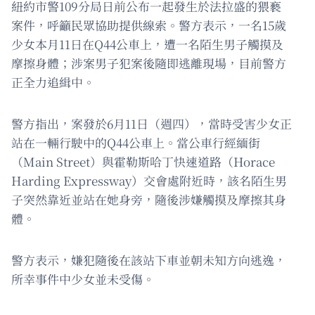
紐約市警109分局日前公布一起發生於法拉盛的猥褻
案件，呼籲民眾協助提供線索。警方表示，一名15歲
少女本月11日在Q44公車上，遭一名陌生男子觸摸及
摩擦身體；涉案男子犯案後隨即逃離現場，目前警方
正全力追緝中。
警方指出，案發於6月11日（週四），當時受害少女正
站在一輛行駛中的Q44公車上。當公車行經緬街
（Main Street）與霍勒斯哈丁快速道路（Horace
Harding Expressway）交會處附近時，該名陌生男
子突然靠近並站在她身旁，隨後涉嫌觸摸及摩擦其身
體。
警方表示，嫌犯隨後在該站下車並朝未知方向逃逸，
所幸事件中少女並未受傷。