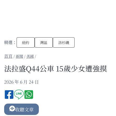
精選：
紐約
灣區
洛杉磯
/
新聞
/
美國
/
法拉盛Q44公車 15歲少女遭強摸
2026 年 6 月 24 日
收聽文章