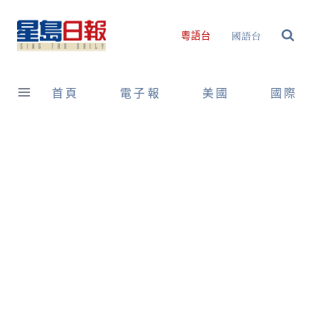
Skip
to
國語台
粵語台
content
首頁
電子報
美國
國際