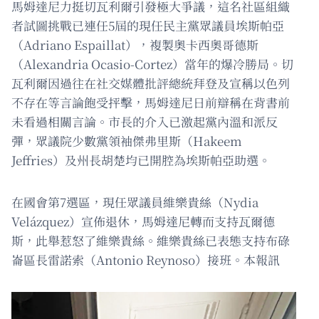
馬姆達尼力挺切瓦利爾引發極大爭議，這名社區組織
者試圖挑戰已連任5屆的現任民主黨眾議員埃斯帕亞
（Adriano Espaillat），複製奧卡西奧哥德斯
（Alexandria Ocasio-Cortez）當年的爆冷勝局。切
瓦利爾因過往在社交媒體批評總統拜登及宣稱以色列
不存在等言論飽受抨擊，馬姆達尼日前辯稱在背書前
未看過相關言論。市長的介入已激起黨內溫和派反
彈，眾議院少數黨領袖傑弗里斯（Hakeem
Jeffries）及州長胡楚均已開腔為埃斯帕亞助選。
在國會第7選區，現任眾議員維樂貴絲（Nydia
Velázquez）宣佈退休，馬姆達尼轉而支持瓦爾德
斯，此舉惹怒了維樂貴絲。維樂貴絲已表態支持布碌
崙區長雷諾索（Antonio Reynoso）接班。本報訊