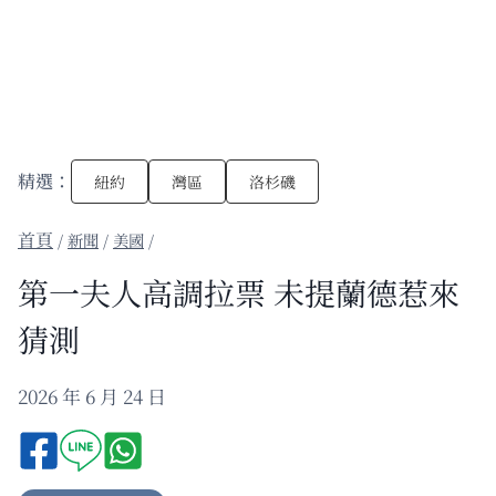
精選：
紐約
灣區
洛杉磯
/
新聞
/
美國
/
第一夫人高調拉票 未提蘭德惹來
猜測
2026 年 6 月 24 日