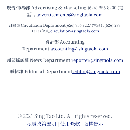
廣告/市場部
Advertising & Marketing
(626) 956-8200 (電
話) /
advertisements@singtaola.com
訂閱部 Circulation Department
(626) 956-8227 (電話) /(626) 239-
3323 (傳真)
circulation@singtaola.com
會計部 Accounting
Department
accounting@singtaola.com
新聞採訪部 News Department
reporter@singtaola.com
編輯部 Editorial Department
editor@singtaola.com
© 2021 Sing Tao Ltd. All rights reserved.
私隱政策聲明
|
使⽤條款
|
版權告⽰