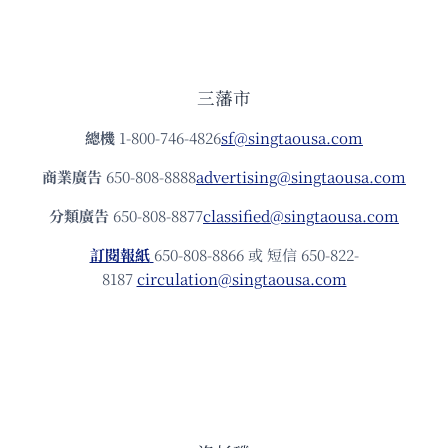
三藩市
總機
1-800-746-4826
sf@singtaousa.com
商業廣告
650-808-8888
advertising@singtaousa.com
分類廣告
650-808-8877
classified@singtaousa.com
訂閱報紙
650-808-8866 或 短信 650-822-
8187
circulation@singtaousa.com