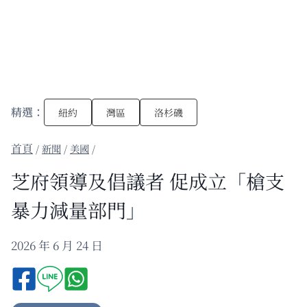
精選：
紐約
灣區
洛杉磯
/
新聞
/
美國
/
芝府領導及倡議者 促成立「槍支
暴力減量部門」
2026 年 6 月 24 日