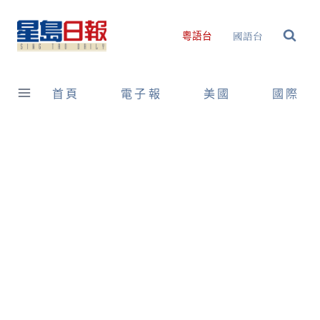
Skip
to
國語台
粵語台
content
首頁
電子報
美國
國際