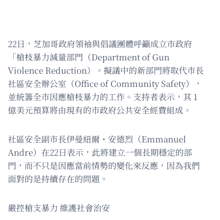
22日，芝加哥政府領袖與倡議團體呼籲成立市政府
「槍枝暴力減量部門（Department of Gun
Violence Reduction）。擬議中的新部門將取代市長
社區安全辦公室（Office of Community Safety），
並統籌全市因應槍枝暴力的工作。支持者表示，其 1
億美元預算將由現有的市政府公共安全經費組成。
社區安全副市長伊曼紐爾・安德烈（Emmanuel
Andre）在22日表示，此將建立一個長期穩定的部
門，而不只是因應當前情勢的變化來反應，因為我們
面對的是持續存在的問題。
嚴控槍支暴力 維護社會治安