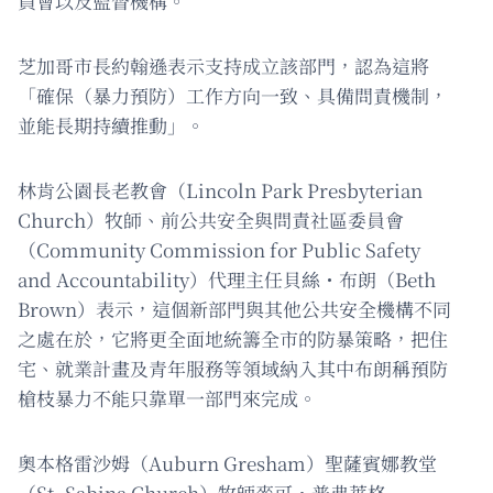
員會以及監督機構。
芝加哥市長約翰遜表示支持成立該部門，認為這將
「確保（暴力預防）工作方向一致、具備問責機制，
並能長期持續推動」。
林肯公園長老教會（Lincoln Park Presbyterian
Church）牧師、前公共安全與問責社區委員會
（Community Commission for Public Safety
and Accountability）代理主任貝絲・布朗（Beth
Brown）表示，這個新部門與其他公共安全機構不同
之處在於，它將更全面地統籌全市的防暴策略，把住
宅、就業計畫及青年服務等領域納入其中布朗稱預防
槍枝暴力不能只靠單一部門來完成。
奧本格雷沙姆（Auburn Gresham）聖薩賓娜教堂
（St. Sabina Church）牧師麥可・普弗萊格