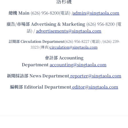
洛杉磯
總機
Main
(626) 956-8200(電話) /
admin@singtaola.com
廣告/市場部
Advertising & Marketing
(626) 956-8200 (電
話) /
advertisements@singtaola.com
訂閱部 Circulation Department
(626) 956-8227 (電話) /(626) 239-
3323 (傳真)
circulation@singtaola.com
會計部 Accounting
Department
accounting@singtaola.com
新聞採訪部 News Department
reporter@singtaola.com
編輯部 Editorial Department
editor@singtaola.com