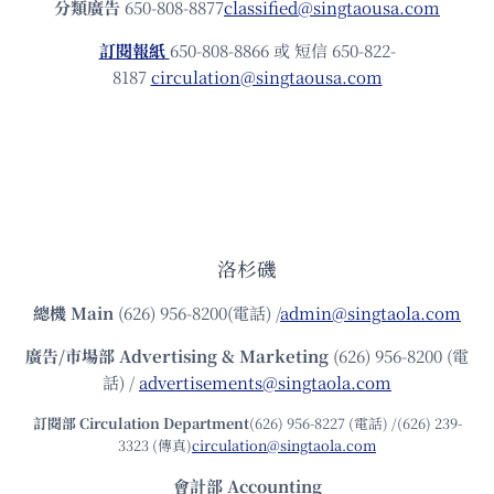
分類廣告
650-808-8877
classified@singtaousa.com
訂閱報紙
650-808-8866 或 短信 650-822-
8187
circulation@singtaousa.com
洛杉磯
總機
Main
(626) 956-8200(電話) /
admin@singtaola.com
廣告/市場部
Advertising & Marketing
(626) 956-8200 (電
話) /
advertisements@singtaola.com
訂閱部 Circulation Department
(626) 956-8227 (電話) /(626) 239-
3323 (傳真)
circulation@singtaola.com
會計部 Accounting