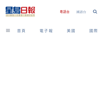
Skip
to
國語台
粵語台
content
首頁
電子報
美國
國際