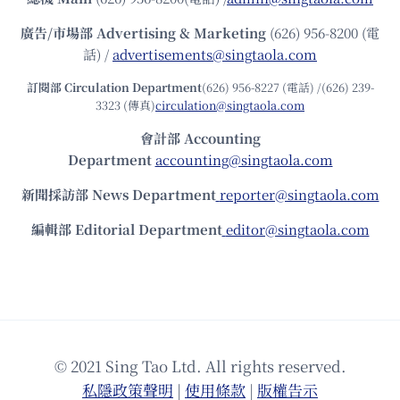
廣告/市場部
Advertising & Marketing
(626) 956-8200 (電
話) /
advertisements@singtaola.com
訂閱部 Circulation Department
(626) 956-8227 (電話) /(626) 239-
3323 (傳真)
circulation@singtaola.com
會計部 Accounting
Department
accounting@singtaola.com
新聞採訪部 News Department
reporter@singtaola.com
編輯部 Editorial Department
editor@singtaola.com
© 2021 Sing Tao Ltd. All rights reserved.
私隱政策聲明
|
使⽤條款
|
版權告⽰