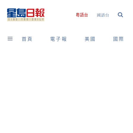
Skip
to
國語台
粵語台
content
首頁
電子報
美國
國際