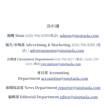
洛杉磯
總機
Main
(626) 956-8200(電話) /
admin@singtaola.com
廣告/市場部
Advertising & Marketing
(626) 956-8200 (電
話) /
advertisements@singtaola.com
訂閱部 Circulation Department
(626) 956-8227 (電話) /(626) 239-
3323 (傳真)
circulation@singtaola.com
會計部 Accounting
Department
accounting@singtaola.com
新聞採訪部 News Department
reporter@singtaola.com
編輯部 Editorial Department
editor@singtaola.com