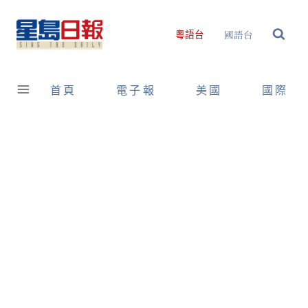
Skip
to
國語台
粵語台
content
首頁
電子報
美國
國際