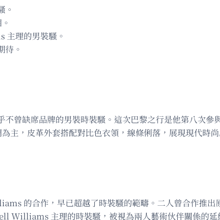
裝騷。
相。
ams 主理的男裝騷。
期待。
來，王嘉爾幾乎不曾缺席品牌的男裝時裝騷。這次巴黎之行是他第八
黑色調為主，皮革外套搭配對比色衣領，線條俐落，展現現代時
ell Williams 的合作，早已超越了時裝騷的範疇。二人曾合作推
arrell Williams 主理的時裝騷，被視為兩人藝術伙