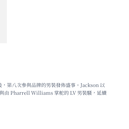
大使後，第八次參與品牌的男裝發佈盛事。Jackson 以
rell Williams 掌舵的 LV 男裝騷，延續