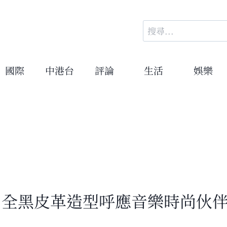
搜
尋
關
鍵
國際
中港台
評論
生活
娛樂
字:
 全黑皮革造型呼應音樂時尚伙