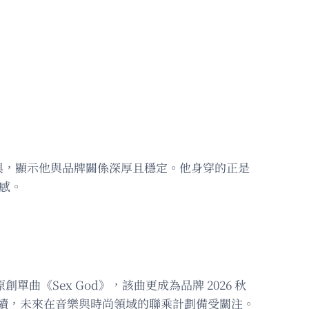
次參與，顯示他與品牌關係深厚且穩定。他身穿的正是
尚感。
出原創單曲《Sex God》，該曲更成為品牌 2026 秋
伴關係的延續，未來在音樂與時尚領域的聯乘計劃備受關注。