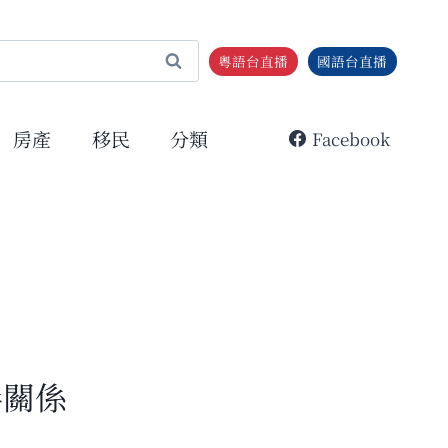
粵語台直播
國語台直播
房產
移民
分類
Facebook
伴關係