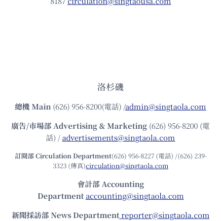
8187
circulation@singtaousa.com
洛杉磯
總機
Main
(626) 956-8200(電話) /
admin@singtaola.com
廣告/市場部
Advertising & Marketing
(626) 956-8200 (電
話) /
advertisements@singtaola.com
訂閱部 Circulation Department
(626) 956-8227 (電話) /(626) 239-
3323 (傳真)
circulation@singtaola.com
會計部 Accounting
Department
accounting@singtaola.com
新聞採訪部 News Department
reporter@singtaola.com