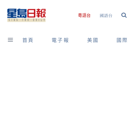
Skip
to
國語台
粵語台
content
首頁
電子報
美國
國際