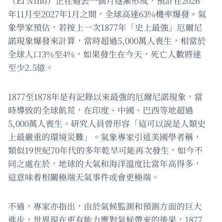
（El Niño）正在過去一個月逐漸形成，預計在2026
年11月至2027年1月之間，全球高達63%機率爆發。氣
象學家預估，若按上一次1877年「史上最強」厄爾尼
諾現象爆發來計算，當時超過5,000萬人喪生，相當於
全球人口3%至4%，如果發生在今天，死亡人數將達
至少2.5億。
1877至1878年是有記錄以來最強的厄爾尼諾現象，當
時導致的全球飢荒，在印度、中國、巴西等地超過
5,000萬人喪生。研究人員曾形容「這可以說是人類史
上最嚴重的環境災難」。氣象專家引述美國學者稱，
類似19世紀70年代的多年乾旱可能再次發生，如今不
同之處在於，地球的大氣和海洋溫度比當年高得多，
這意味着相關極端天氣事件或會更極端。
不過，專家亦指出，由於氣候監測和預測方面的巨大
進步，世界現在更有能力應對氣候帶來的後果，1877