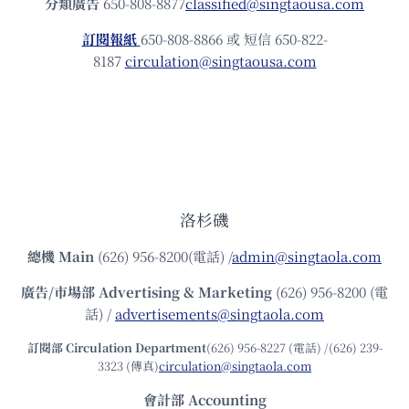
分類廣告
650-808-8877
classified@singtaousa.com
訂閱報紙
650-808-8866 或 短信 650-822-
8187
circulation@singtaousa.com
洛杉磯
總機
Main
(626) 956-8200(電話) /
admin@singtaola.com
廣告/市場部
Advertising & Marketing
(626) 956-8200 (電
話) /
advertisements@singtaola.com
訂閱部 Circulation Department
(626) 956-8227 (電話) /(626) 239-
3323 (傳真)
circulation@singtaola.com
會計部 Accounting