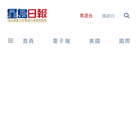
Skip
to
國語台
粵語台
content
首頁
電子報
美國
國際