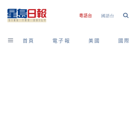
Skip
to
國語台
粵語台
content
首頁
電子報
美國
國際