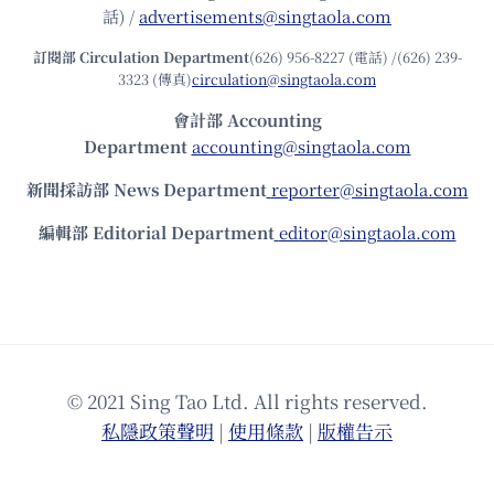
話) /
advertisements@singtaola.com
訂閱部 Circulation Department
(626) 956-8227 (電話) /(626) 239-
3323 (傳真)
circulation@singtaola.com
會計部 Accounting
Department
accounting@singtaola.com
新聞採訪部 News Department
reporter@singtaola.com
編輯部 Editorial Department
editor@singtaola.com
© 2021 Sing Tao Ltd. All rights reserved.
私隱政策聲明
|
使⽤條款
|
版權告⽰