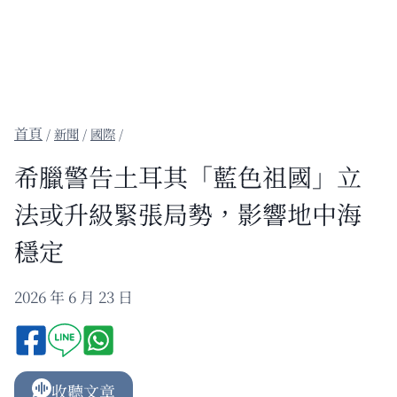
/
新聞
/
國際
/
希臘警告土耳其「藍色祖國」立
法或升級緊張局勢，影響地中海
穩定
2026 年 6 月 23 日
收聽文章