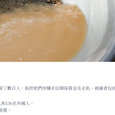
留了數百人，指控他們涉嫌非法開採黃金及走私。被捕者包
人和136名外國人。
裝置。