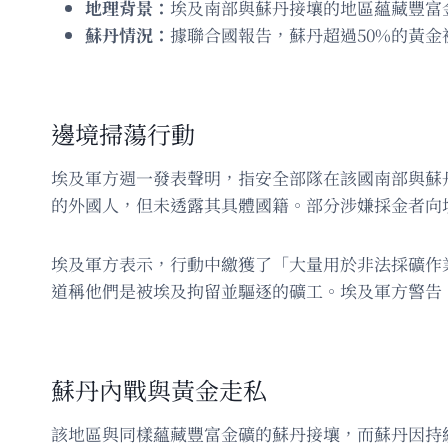
地理背景：
埃及南部與蘇丹接壤的地區蘊藏豐富
蘇丹情況：
據聯合國報告，蘇丹超過50%的黃金
邊境掃蕩行動
埃及軍方週一發表聲明，指安全部隊在該國南部與蘇丹
的外國人，但未透露其具體國籍。部分涉嫌採金者向
埃及軍方表示，行動中繳獲了「大量用於非法採礦作
道稱他們是被埃及拘留並驅逐的礦工。埃及軍方警告
蘇丹內戰與黃金走私
該地區與同樣蘊藏豐富金礦的蘇丹接壤，而蘇丹因持