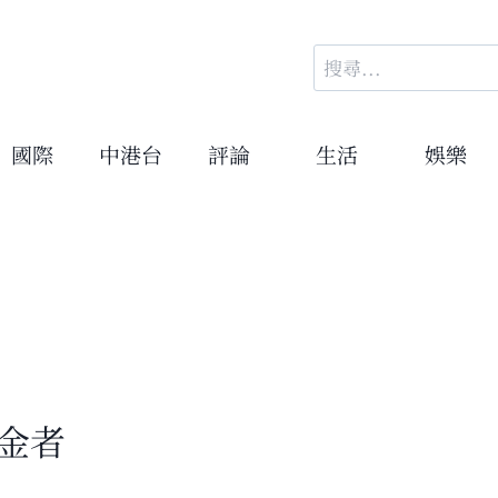
搜
尋
關
鍵
國際
中港台
評論
生活
娛樂
字:
金者