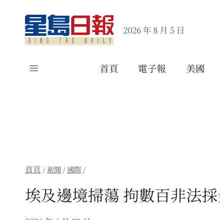
Skip
to
2026 年 8 月 5 日
content
首頁
電子報
美國
/
新聞
/
國際
/
埃及邊境掃蕩 拘數百非法採