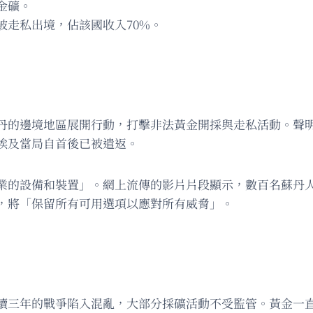
金礦。
被走私出境，佔該國收入70%。
的邊境地區展開行動，打擊非法黃金開採與走私活動。聲明指
埃及當局自首後已被遣返。
業的設備和裝置」。網上流傳的影片片段顯示，數百名蘇丹
，將「保留所有可用選項以應對所有威脅」。
續三年的戰爭陷入混亂，大部分採礦活動不受監管。黃金一