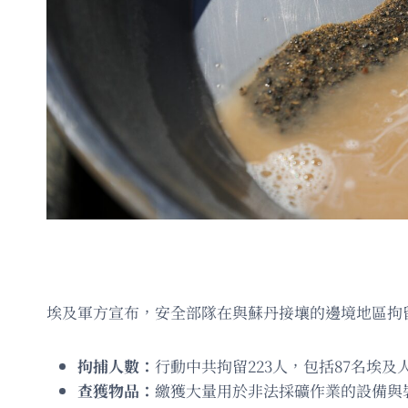
埃及軍方宣布，安全部隊在與蘇丹接壤的邊境地區拘
拘捕人數：
行動中共拘留223人，包括87名埃及
查獲物品：
繳獲大量用於非法採礦作業的設備與