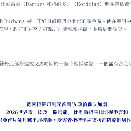
，後者從達爾富爾（Darfur）和科爾多凡（Kordofan）地區
attah Burhan）週一正好身處蘇丹東北部的產金區。他
充說，政府正在努力打擊非法走私和採礦，並將展開調查。
，在蘇丹北部州達拉戈馬哈斯的一個小型採礦點，一個盛有含金
德國拒蘇丹副元首到訪 政治孤立加劇
2026世界盃｜埃及「擺烏龍」 比利時追平1比1握手言和
尼亞首見蘇丹戰爭罪控訴，受害者指控快速支援部隊酷刑與