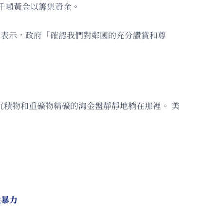
走私數千噸黃金以籌集資金。
在聲明中表示，政府「確認我們對鄰國的充分讚賞和尊
沉積物和重礦物精礦的淘金盤靜靜地躺在那裡。 美
性暴力