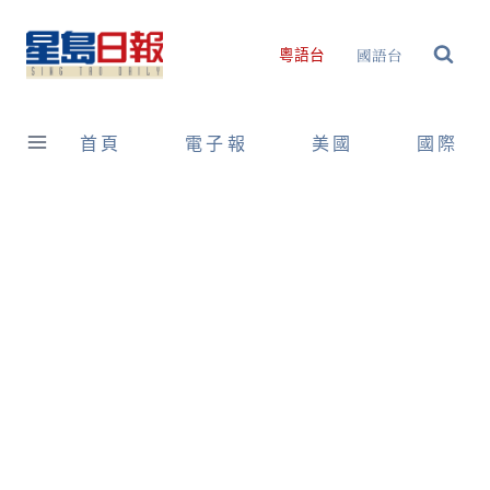
Skip
to
國語台
粵語台
content
首頁
電子報
美國
國際