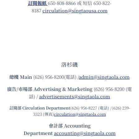
訂閱報紙
650-808-8866 或 短信 650-822-
8187
circulation@singtaousa.com
洛杉磯
總機
Main
(626) 956-8200(電話) /
admin@singtaola.com
廣告/市場部
Advertising & Marketing
(626) 956-8200 (電
話) /
advertisements@singtaola.com
訂閱部 Circulation Department
(626) 956-8227 (電話) /(626) 239-
3323 (傳真)
circulation@singtaola.com
會計部 Accounting
Department
accounting@singtaola.com