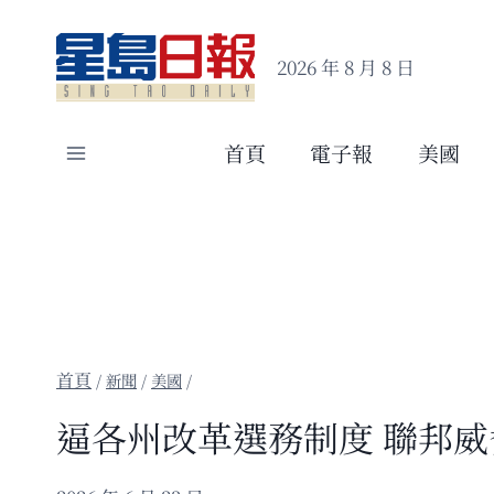
Skip
to
2026 年 8 月 8 日
content
首頁
電子報
美國
/
新聞
/
美國
/
逼各州改革選務制度 聯邦