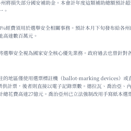
各州將損失部分國安補助金。本會計年度這類補助總額預計超
一。
3%經費須用於選舉安全相關事務。預計本月下旬發布給各州
能高達數百萬元。
將選舉安全視為國家安全核心優先業務。政府過去也曾針對
用選票標註機（ballot-marking devices）或直接電
本選票供計票，後者則直接以電子記錄票數。德拉瓦、喬治亞
總花費高達27億元。喬治亞州已立法強制改用手寫紙本選票