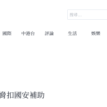
搜
尋
關
鍵
國際
中港台
評論
生活
娛樂
字:
威脅扣國安補助