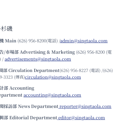
洛杉磯
機
Main
(626) 956-8200(電話) /
admin@singtaola.com
告/市場部
Advertising & Marketing
(626) 956-8200 (電
 /
advertisements@singtaola.com
閱部 Circulation Department
(626) 956-8227 (電話) /(626)
9-3323 (傳真)
circulation@singtaola.com
計部 Accounting
epartment
accounting@singtaola.com
聞採訪部 News Department
reporter@singtaola.com
輯部 Editorial Department
editor@singtaola.com