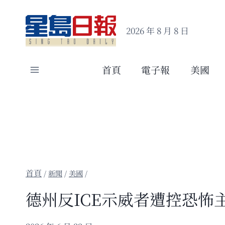
Skip
to
2026 年 8 月 8 日
content
首頁
電子報
美國
/
新聞
/
美國
/
德州反ICE示威者遭控恐怖主