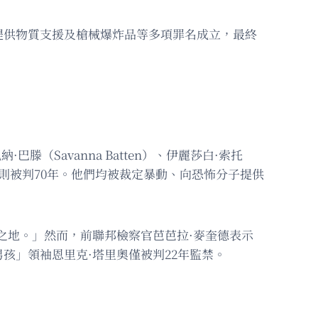
提供物質支援及槍械爆炸品等多項罪名成立，最終
·巴滕（Savanna Batten）、伊麗莎白·索托
Rueda）則被判70年。他們均被裁定暴動、向恐怖分子提供
之地。」然而，前聯邦檢察官芭芭拉·麥奎德表示
孩」領袖恩里克·塔里奧僅被判22年監禁。