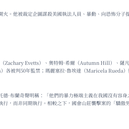
開火。他被裁定企圖謀殺美國執法人員、暴動、向恐怖分子
ry Evetts）、奧特姆·希爾（Autumn Hill）、薩凡納
 Morris）各被判50年監禁；瑪麗塞拉·魯埃達（Maricela 
托德·布蘭奇聲明稱：「他們的暴力極端主義在我國沒有容身
執行，而非同期執行。相較之下，國會山莊襲擊案的「驕傲男