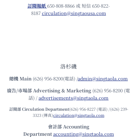
訂閱報紙
650-808-8866 或 短信 650-822-
8187
circulation@singtaousa.com
洛杉磯
總機
Main
(626) 956-8200(電話) /
admin@singtaola.com
廣告/市場部
Advertising & Marketing
(626) 956-8200 (電
話) /
advertisements@singtaola.com
訂閱部 Circulation Department
(626) 956-8227 (電話) /(626) 239-
3323 (傳真)
circulation@singtaola.com
會計部 Accounting
Department
accounting@singtaola.com