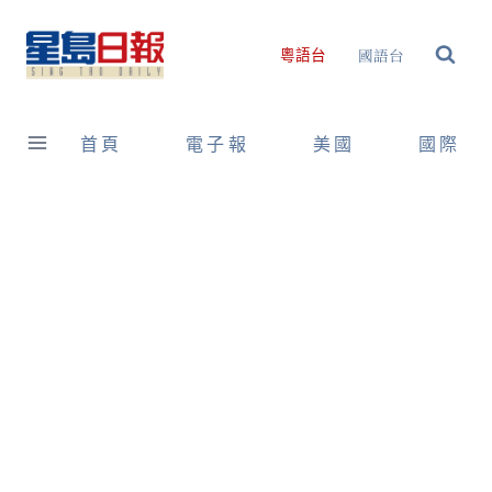
Skip
to
國語台
粵語台
content
首頁
電子報
美國
國際