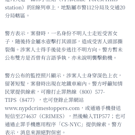
station）的E線列車上，地點屬市警112分局及交通20
分局轄區。
警方表示，案發時，一名身份不明人士走近受害女
子，隨後持金屬水壺擊打其頭部，造成受害人頭部撕
裂傷。涉案人士得手後徒步逃往不明方向。警方暫未
公布雙方是否曾有言語爭執，亦未說明襲擊動機。
警方公布的監控照片顯示，涉案人士身穿深色上衣，
留著短髮，案發時出現在地鐵車廂內。警方呼籲知情
民眾提供線索，可撥打止罪熱線（800）577-
TIPS（8477），也可登錄止罪網站
www.nypdcrimestoppers.com，或通過手機發送
短信至274637（CRIMES），然後輸入TIP577；也可
通過止罪手機應用程序「CS-NYC」提供線索。警方
表示，消息來源絕對保密。