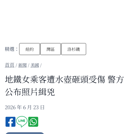
精選：
紐約
灣區
洛杉磯
/
新聞
/
美國
/
地鐵女乘客遭水壺砸頭受傷 警方
公布照片緝兇
2026 年 6 月 23 日