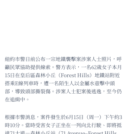
紐約市警日前公布一宗地鐵襲擊案涉案人士照片，呼
籲民眾協助提供線索。警方表示，一名62歲女子本月
15日在皇后區森林小丘（Forest Hills）地鐵站附近
搭乘E線列車時，遭一名陌生人以金屬水壺擊中頭
部，導致頭部撕裂傷。涉案人士犯案後逃逸，至今仍
在追緝中。
根據市警消息，案件發生於6月15日（周一）下午約3
時10分。當時受害女子正坐在一列向北行駛、即將抵
達71大道—森林小丘站（71 Avenue–Forest Hills