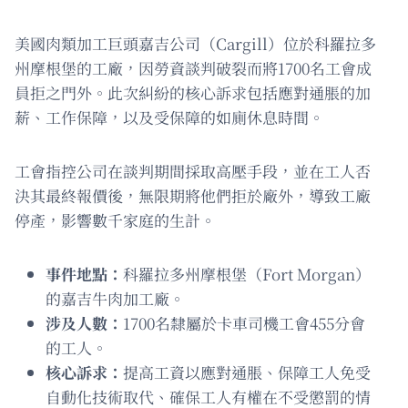
美國肉類加工巨頭嘉吉公司（Cargill）位於科羅拉多
州摩根堡的工廠，因勞資談判破裂而將1700名工會成
員拒之門外。此次糾紛的核心訴求包括應對通脹的加
薪、工作保障，以及受保障的如廁休息時間。
工會指控公司在談判期間採取高壓手段，並在工人否
決其最終報價後，無限期將他們拒於廠外，導致工廠
停產，影響數千家庭的生計。
事件地點：
科羅拉多州摩根堡（Fort Morgan）
的嘉吉牛肉加工廠。
涉及人數：
1700名隸屬於卡車司機工會455分會
的工人。
核心訴求：
提高工資以應對通脹、保障工人免受
自動化技術取代、確保工人有權在不受懲罰的情