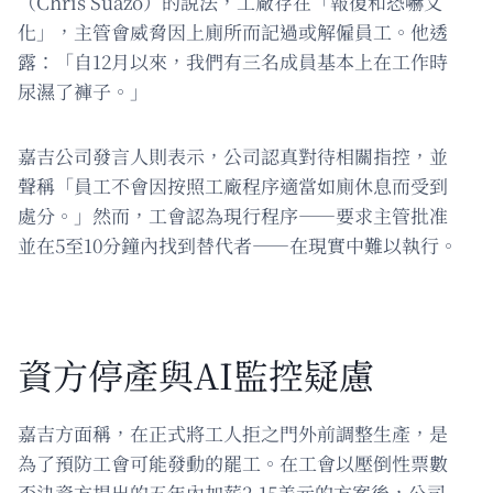
（Chris Suazo）的說法，工廠存在「報復和恐嚇文
化」，主管會威脅因上廁所而記過或解僱員工。他透
露：「自12月以來，我們有三名成員基本上在工作時
尿濕了褲子。」
嘉吉公司發言人則表示，公司認真對待相關指控，並
聲稱「員工不會因按照工廠程序適當如廁休息而受到
處分。」然而，工會認為現行程序——要求主管批准
並在5至10分鐘內找到替代者——在現實中難以執行。
資方停產與AI監控疑慮
嘉吉方面稱，在正式將工人拒之門外前調整生產，是
為了預防工會可能發動的罷工。在工會以壓倒性票數
否決資方提出的五年內加薪2.15美元的方案後，公司