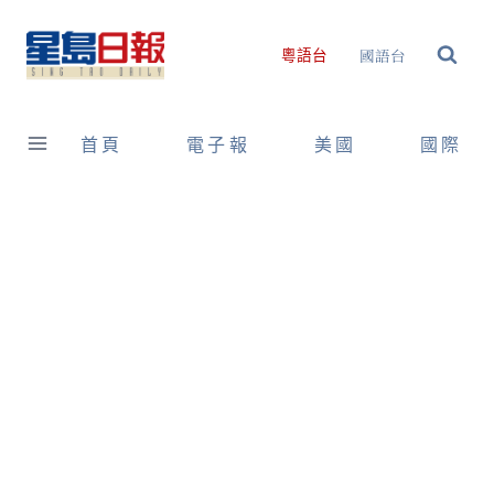
Skip
to
國語台
粵語台
content
首頁
電子報
美國
國際