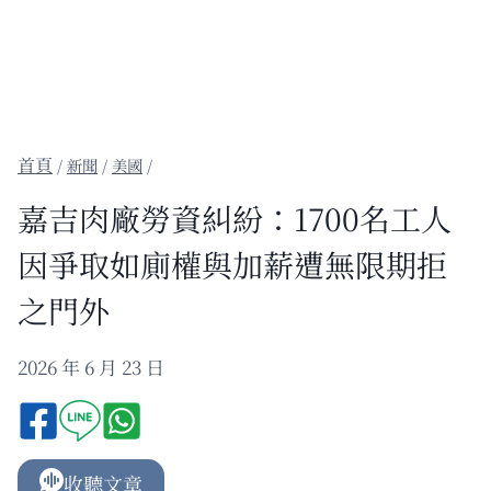
/
新聞
/
美國
/
嘉吉肉廠勞資糾紛：1700名工人
因爭取如廁權與加薪遭無限期拒
之門外
2026 年 6 月 23 日
收聽文章