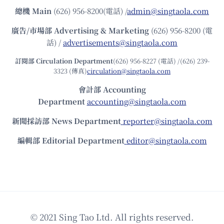
總機
Main
(626) 956-8200(電話) /
admin@singtaola.com
廣告/市場部
Advertising & Marketing
(626) 956-8200 (電
話) /
advertisements@singtaola.com
訂閱部 Circulation Department
(626) 956-8227 (電話) /(626) 239-
3323 (傳真)
circulation@singtaola.com
會計部 Accounting
Department
accounting@singtaola.com
新聞採訪部 News Department
reporter@singtaola.com
編輯部 Editorial Department
editor@singtaola.com
© 2021 Sing Tao Ltd. All rights reserved.