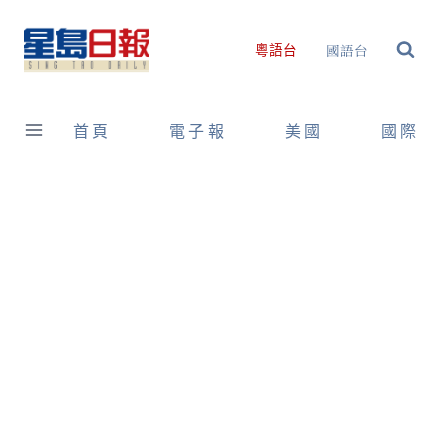
Skip
to
國語台
粵語台
content
首頁
電子報
美國
國際