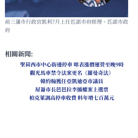
前三藩市行政官凱利7月上任匹諾市府經理。匹諾市政
府
相關新聞:
聖荷西市中心街邊停車 咪表漲價運營至晚9時
觀光馬車禁令法案更名《羅曼奇法》
韓約翰獲任亞凱迪亞市議員
屋崙市長芭芭拉李擴權案上選票
柏克萊調高停車收費 料年增七百萬元