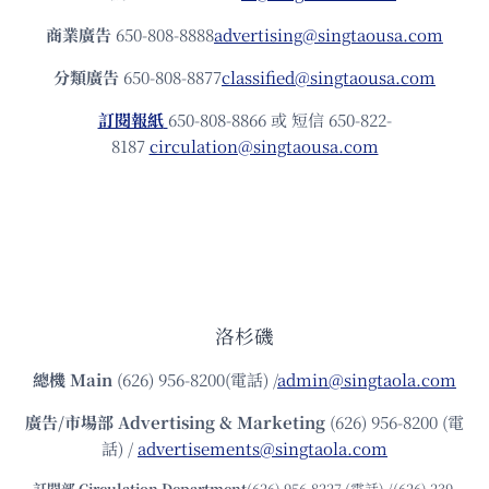
商業廣告
650-808-8888
advertising@singtaousa.com
分類廣告
650-808-8877
classified@singtaousa.com
訂閱報紙
650-808-8866 或 短信 650-822-
8187
circulation@singtaousa.com
洛杉磯
總機
Main
(626) 956-8200(電話) /
admin@singtaola.com
廣告/市場部
Advertising & Marketing
(626) 956-8200 (電
話) /
advertisements@singtaola.com
訂閱部 Circulation Department
(626) 956-8227 (電話) /(626) 239-