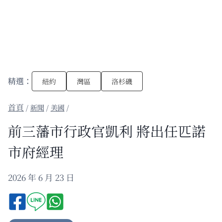
精選：
紐約
灣區
洛杉磯
/
新聞
/
美國
/
前三藩市行政官凱利 將出任匹諾
市府經理
2026 年 6 月 23 日