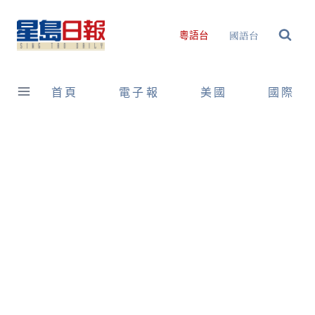
Skip
to
國語台
粵語台
content
首頁
電子報
美國
國際