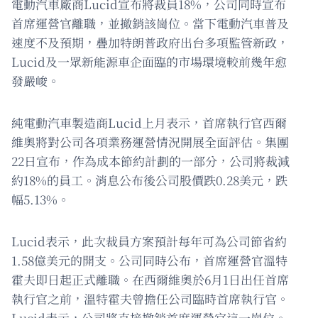
電動汽車廠商Lucid宣布將裁員18%，公司同時宣布
首席運營官離職，並撤銷該崗位。當下電動汽車普及
速度不及預期，疊加特朗普政府出台多項監管新政，
Lucid及一眾新能源車企面臨的市場環境較前幾年愈
發嚴峻。
純電動汽車製造商Lucid上月表示，首席執行官西爾
維奧將對公司各項業務運營情況開展全面評估。集團
22日宣布，作為成本節約計劃的一部分，公司將裁減
約18%的員工。消息公布後公司股價跌0.28美元，跌
幅5.13%。
Lucid表示，此次裁員方案預計每年可為公司節省約
1.58億美元的開支。公司同時公布，首席運營官溫特
霍夫即日起正式離職。在西爾維奧於6月1日出任首席
執行官之前，溫特霍夫曾擔任公司臨時首席執行官。
Lucid表示，公司將直接撤銷首席運營官這一崗位。