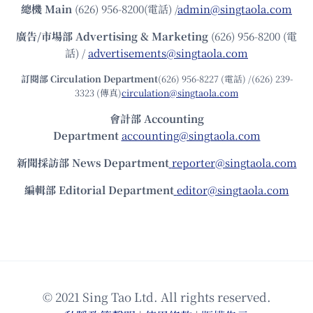
總機
Main
(626) 956-8200(電話) /
admin@singtaola.com
廣告/市場部
Advertising & Marketing
(626) 956-8200 (電
話) /
advertisements@singtaola.com
訂閱部 Circulation Department
(626) 956-8227 (電話) /(626) 239-
3323 (傳真)
circulation@singtaola.com
會計部 Accounting
Department
accounting@singtaola.com
新聞採訪部 News Department
reporter@singtaola.com
編輯部 Editorial Department
editor@singtaola.com
© 2021 Sing Tao Ltd. All rights reserved.