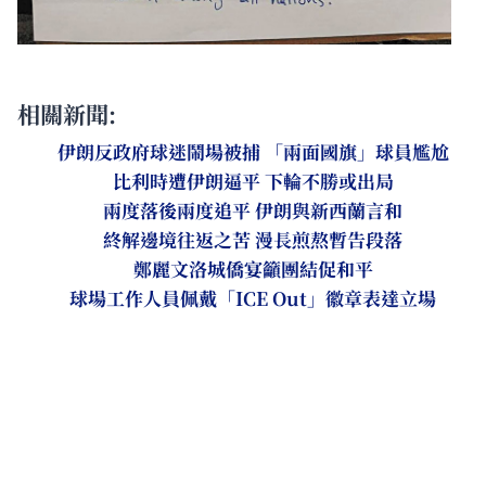
相關新聞:
伊朗反政府球迷鬧場被捕 「兩面國旗」球員尷尬
比利時遭伊朗逼平 下輪不勝或出局
兩度落後兩度追平 伊朗與新西蘭言和
終解邊境往返之苦 漫長煎熬暫告段落
鄭麗文洛城僑宴籲團結促和平
球場工作人員佩戴「ICE Out」徽章表達立場