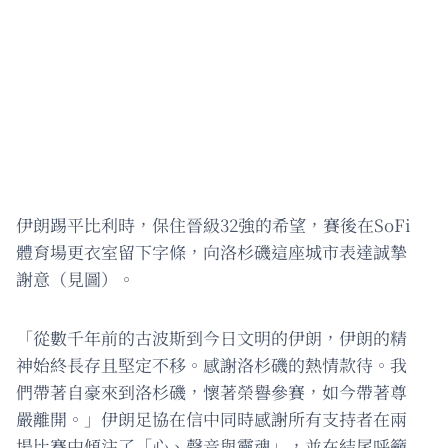
伊朗踢平比利時，保住晉級32強的希望，賽後在SoFi
體育場更衣室留下字條，向洛杉磯這座城市表達誠摯
謝意（見圖）。
「從數千年前的古波斯到今日文明的伊朗，伊朗的精
神始終長存且堅定不移。感謝洛杉磯的熱情款待。我
們帶著自豪來到洛杉磯，懷著榮譽參賽，如今帶著尊
嚴離開。」伊朗足協在信中同時感謝所有支持者在兩
場比賽中傾注了「心、聲音與靈魂」，並在結尾呼籲