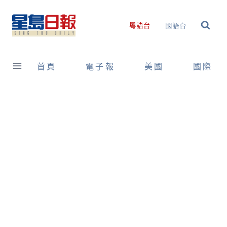
Skip
to
國語台
粵語台
content
首頁
電子報
美國
國際