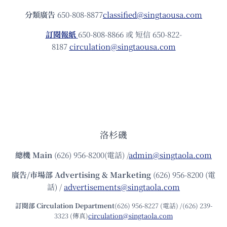
分類廣告
650-808-8877
classified@singtaousa.com
訂閱報紙
650-808-8866 或 短信 650-822-
8187
circulation@singtaousa.com
洛杉磯
總機
Main
(626) 956-8200(電話) /
admin@singtaola.com
廣告/市場部
Advertising & Marketing
(626) 956-8200 (電
話) /
advertisements@singtaola.com
訂閱部 Circulation Department
(626) 956-8227 (電話) /(626) 239-
3323 (傳真)
circulation@singtaola.com