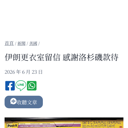
/
新聞
/
美國
/
伊朗更衣室留信 感謝洛杉磯款待
2026 年 6 月 23 日
收聽文章