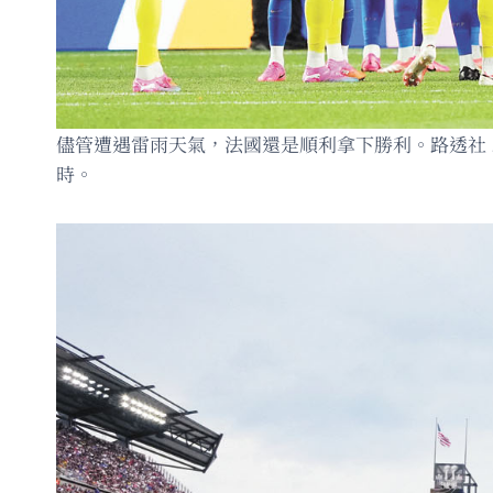
儘管遭遇雷雨天氣，法國還是順利拿下勝利。路透社 .
時。