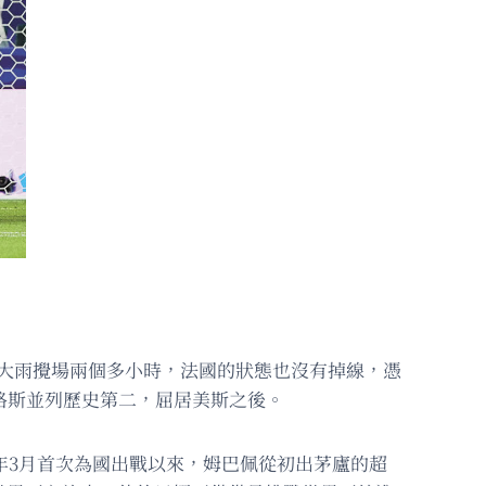
暴大雨攪場兩個多小時，法國的狀態也沒有掉線，憑
高路斯並列歷史第二，屈居美斯之後。
7年3月首次為國出戰以來，姆巴佩從初出茅廬的超