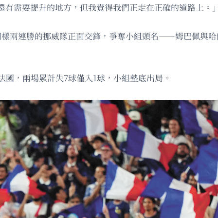
還有需要提升的地方，但我覺得我們正走在正確的道路上。
同樣兩連勝的挪威隊正面交鋒，爭奪小組頭名——姆巴佩與哈
敗法國，兩場累計失7球僅入1球，小組墊底出局。