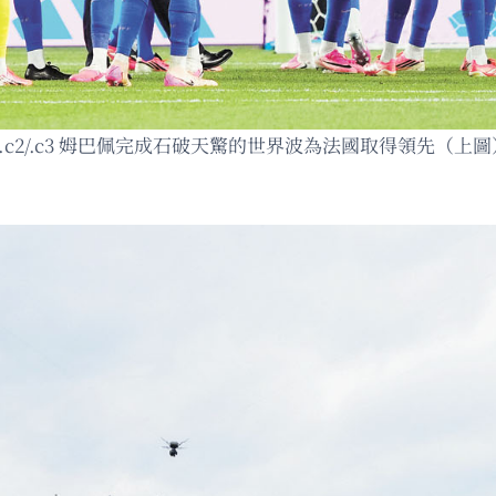
c2/.c3 姆巴佩完成石破天驚的世界波為法國取得領先（