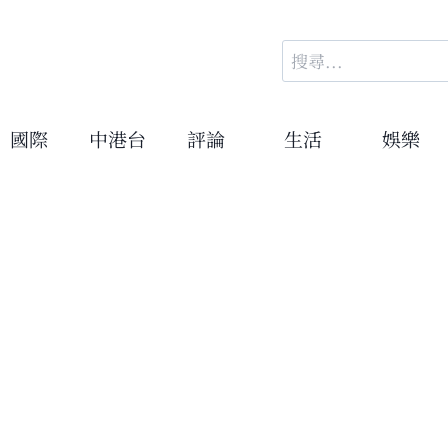
搜
尋
關
鍵
國際
中港台
評論
生活
娛樂
字: