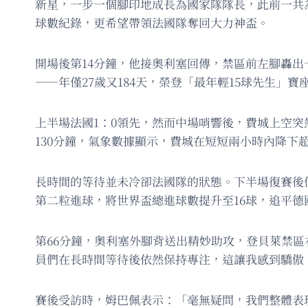
新星，一步一個腳印地成長為國家隊隊長，此前一共
球數紀錄，更希望帶領法國隊奪回大力神盃。
開場後第14分鐘，他接奧利塞回傳，禁區前左腳轟出
——年僅27歲又184天，榮登「最年輕15球先生」寶
上半場法國1：0領先，然而中場哨響後，費城上空
130分鐘，氣象數據顯示，費城在短短兩小時內降下
長時間的等待並未冷卻法國隊的狀態。下半場復賽後
第二粒進球，將世界盃總進球數提升至16球，追平
第66分鐘，奧利塞外腳背送出精妙助攻，登貝萊禁
員們在長時間等待後依然保持專注，這讓我感到驕傲
賽後受訪時，姆巴佩表示：「毫無疑問，我們整體表