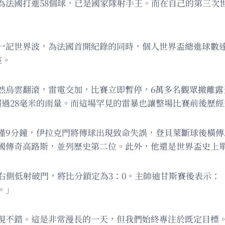
為法國打進58個球，已是國家隊射手王。而在自己的第三次
一記世界波，為法國首開紀錄的同時，個人世界盃總進球數達
座。
突然烏雲翻滾，雷電交加，比賽立即暫停，6萬多名觀眾撤離
超過28毫米的雨量。而這場罕見的雷暴也讓整場比賽前後歷
僅9分鐘，伊拉克門將傳球出現致命失誤，登貝萊斷球後橫
德國傳奇高路斯，並列歷史第二位。此外，他還是世界盃史上
區右側低射破門，將比分鎖定為3：0。主帥迪甘斯賽後表示：
。」
現不錯。這是非常漫長的一天，但我們始終專注於既定目標