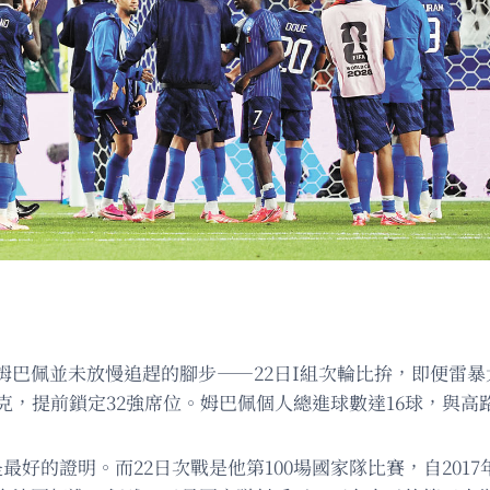
姆巴佩並未放慢追趕的腳步——22日I組次輪比拚，即便雷
克，提前鎖定32強席位。姆巴佩個人總進球數達16球，與
好的證明。而22日次戰是他第100場國家隊比賽，自201