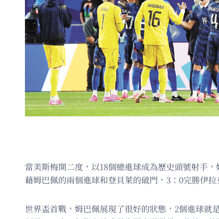
當美斯梅開二度，以18個總進球成為歷史頭號射手，
藉姆巴佩的兩個進球和登貝萊的破門，3：0完勝伊拉
世界盃首戰，姆巴佩展現了很好的狀態，2個進球就是最