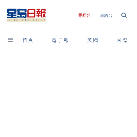
Skip
to
國語台
粵語台
content
首頁
電子報
美國
國際