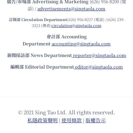
廣告/市場部
Advertising & Marketing
(626) 956-8200 (電
話) /
advertisements@singtaola.com
訂閱部 Circulation Department
(626) 956-8227 (電話) /(626) 239-
3323 (傳真)
circulation@singtaola.com
會計部 Accounting
Department
accounting@singtaola.com
新聞採訪部 News Department
reporter@singtaola.com
編輯部 Editorial Department
editor@singtaola.com
© 2021 Sing Tao Ltd. All rights reserved.
私隱政策聲明
|
使⽤條款
|
版權告⽰