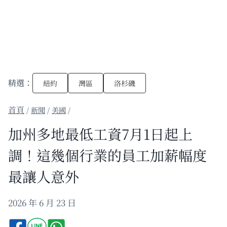
精選：
紐約
灣區
洛杉磯
/
新聞
/
美國
/
加州多地最低工資7月1日起上
調！這幾個行業的員工加薪幅度
最讓人意外
2026 年 6 月 23 日