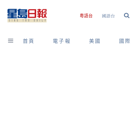
Skip
to
國語台
粵語台
content
首頁
電子報
美國
國際