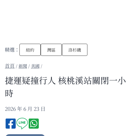
精選：
紐約
灣區
洛杉磯
/
新聞
/
美國
/
捷運疑撞行人 核桃溪站關閉一小
時
2026 年 6 月 23 日