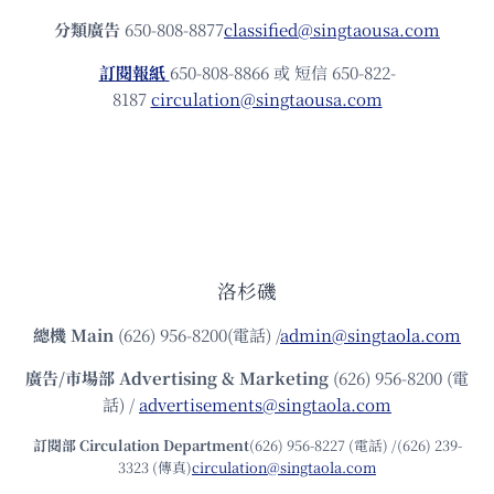
分類廣告
650-808-8877
classified@singtaousa.com
訂閱報紙
650-808-8866 或 短信 650-822-
8187
circulation@singtaousa.com
洛杉磯
總機
Main
(626) 956-8200(電話) /
admin@singtaola.com
廣告/市場部
Advertising & Marketing
(626) 956-8200 (電
話) /
advertisements@singtaola.com
訂閱部 Circulation Department
(626) 956-8227 (電話) /(626) 239-
3323 (傳真)
circulation@singtaola.com