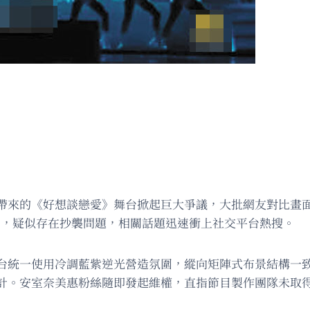
帶來的《好想談戀愛》舞台掀起巨大爭議，大批網友對比畫
雷同，疑似存在抄襲問題，相關話題迅速衝上社交平台熱搜。
台統一使用冷調藍紫逆光營造氛圍，縱向矩陣式布景結構一
計。安室奈美惠粉絲隨即發起維權，直指節目製作團隊未取