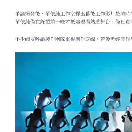
爭議爆發後，單依純工作室釋出幕後工作影片釐清時
單依純僅在錄製前一晚才抵達現場熟悉舞台，僅負責
不少網友呼籲製作團隊重視創作底線，若參考經典作