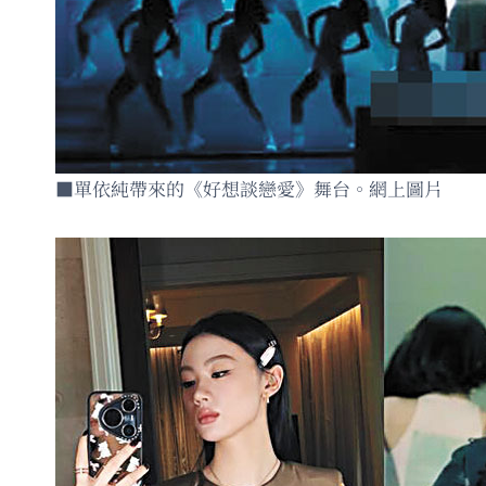
■單依純帶來的《好想談戀愛》舞台。網上圖片