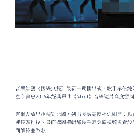
音樂綜藝《國樂無雙》最新一期播出後，歌手單依純
室奈美惠2016年經典單曲《Mint》音樂短片高度
有網友放出逐幀對比圖，列出多處高度相似細節：舞
連鏡頭推拉、畫面構圖邏輯都幾乎复刻原視頻視覺設
面解釋並致歉。