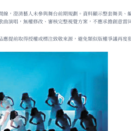
間線，澄清藝人未參與舞台前期規劃。資料顯示整套舞美、
歌曲演唱，無權修改、審核完整視覺方案，不應承擔創意雷
品應提前取得授權或標注致敬來源，避免類似版權爭議再度