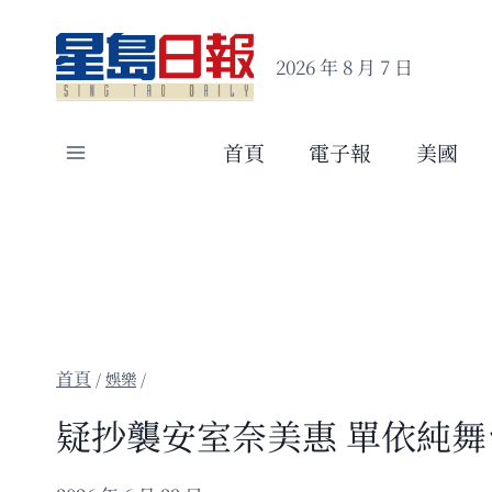
Skip
to
2026 年 8 月 7 日
content
首頁
電子報
美國
/
娛樂
/
疑抄襲安室奈美惠 單依純