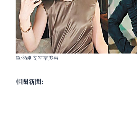
單依純 安室奈美惠
相關新聞: