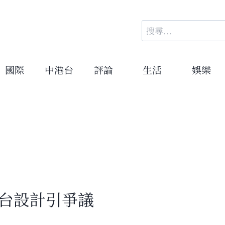
搜
尋
關
鍵
國際
中港台
評論
生活
娛樂
字:
舞台設計引爭議