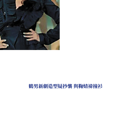
鶴男新劇造型疑抄襲 與鞠婧禕撞衫