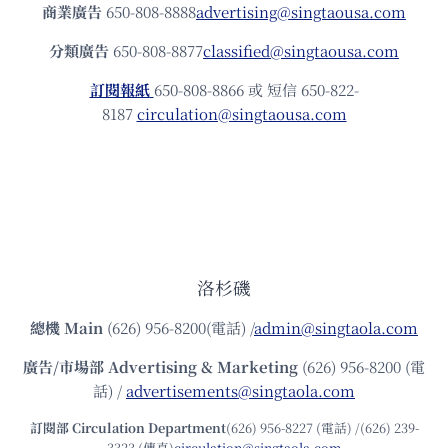
商業廣告
650-808-8888
advertising@singtaousa.com
分類廣告
650-808-8877
classified@singtaousa.com
訂閱報紙
650-808-8866 或 短信 650-822-
8187
circulation@singtaousa.com
洛杉磯
總機
Main
(626) 956-8200(電話) /
admin@singtaola.com
廣告/市場部
Advertising & Marketing
(626) 956-8200 (電
話) /
advertisements@singtaola.com
訂閱部 Circulation Department
(626) 956-8227 (電話) /(626) 239-
3323 (傳真)
circulation@singtaola.com