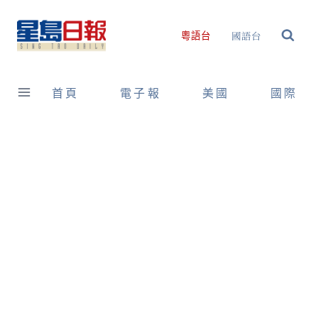
Skip
to
國語台
粵語台
content
首頁
電子報
美國
國際