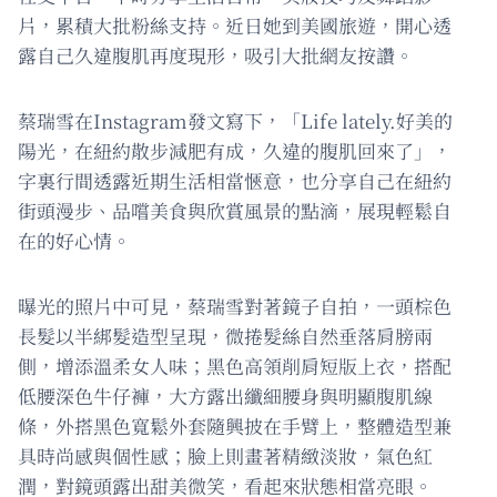
片，累積大批粉絲支持。近日她到美國旅遊，開心透
露自己久違腹肌再度現形，吸引大批網友按讚。
蔡瑞雪在Instagram發文寫下，「Life lately.好美的
陽光，在紐約散步減肥有成，久違的腹肌回來了」，
字裏行間透露近期生活相當愜意，也分享自己在紐約
街頭漫步、品嚐美食與欣賞風景的點滴，展現輕鬆自
在的好心情。
曝光的照片中可見，蔡瑞雪對著鏡子自拍，一頭棕色
長髮以半綁髮造型呈現，微捲髮絲自然垂落肩膀兩
側，增添溫柔女人味；黑色高領削肩短版上衣，搭配
低腰深色牛仔褲，大方露出纖細腰身與明顯腹肌線
條，外搭黑色寬鬆外套隨興披在手臂上，整體造型兼
具時尚感與個性感；臉上則畫著精緻淡妝，氣色紅
潤，對鏡頭露出甜美微笑，看起來狀態相當亮眼。