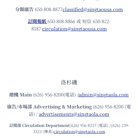
分類廣告
650-808-8877
classified@singtaousa.com
訂閱報紙
650-808-8866 或 短信 650-822-
8187
circulation@singtaousa.com
洛杉磯
總機
Main
(626) 956-8200(電話) /
admin@singtaola.com
廣告/市場部
Advertising & Marketing
(626) 956-8200 (電
話) /
advertisements@singtaola.com
訂閱部 Circulation Department
(626) 956-8227 (電話) /(626) 239-
3323 (傳真)
circulation@singtaola.com