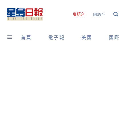
Skip
to
國語台
粵語台
content
首頁
電子報
美國
國際