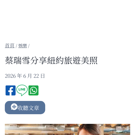
/
娛樂
/
蔡瑞雪分享紐約旅遊美照
2026 年 6 月 22 日
收聽文章