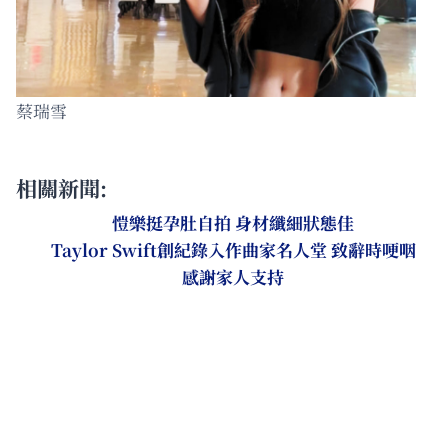
蔡瑞雪
相關新聞:
愷樂挺孕肚自拍 身材纖細狀態佳
Taylor Swift創紀錄入作曲家名人堂 致辭時哽咽
感謝家人支持