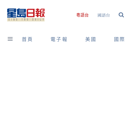
Skip
to
國語台
粵語台
content
首頁
電子報
美國
國際