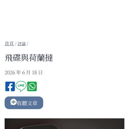
/
評論
/
飛碟與荷蘭撻
2026 年 6 月 18 日
收聽文章