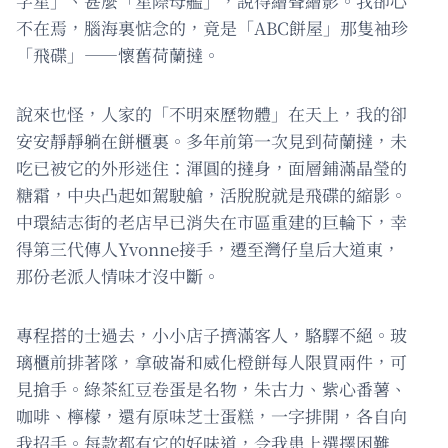
字星」、甚麼「星際母艦」，說得繪聲繪影。我卻心
不在焉，腦海裏惦念的，竟是「ABC餅屋」那隻袖珍
「飛碟」——懷舊荷蘭撻。
說來也怪，人家的「不明來歷物體」在天上，我的卻
安安靜靜躺在餅櫃裏。多年前第一次見到荷蘭撻，未
吃已被它的外形迷住：渾圓的撻身，面層鋪滿晶瑩的
糖霜，中央凸起如駕駛艙，活脫脫就是飛碟的縮影。
中環結志街的老店早已消失在市區重建的巨輪下，幸
得第三代傳人Yvonne接手，遷至灣仔皇后大道東，
那份老派人情味才沒中斷。
專程搭的士過去，小小店子擠滿客人，駱驛不絕。玻
璃櫃前排著隊，拿破崙和威化橙餅每人限買兩件，可
見搶手。綠茶紅豆卷蛋是名物，朱古力、紫心番薯、
咖啡、檸檬，還有原味芝士蛋糕，一字排開，各自向
我招手。每款都有它的好味道，令我患上選擇困難