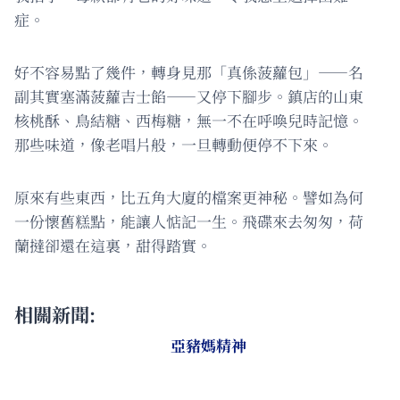
症。
好不容易點了幾件，轉身見那「真係菠蘿包」——名
副其實塞滿菠蘿吉士餡——又停下腳步。鎮店的山東
核桃酥、鳥結糖、西梅糖，無一不在呼喚兒時記憶。
那些味道，像老唱片般，一旦轉動便停不下來。
原來有些東西，比五角大廈的檔案更神秘。譬如為何
一份懷舊糕點，能讓人惦記一生。飛碟來去匆匆，荷
蘭撻卻還在這裏，甜得踏實。
相關新聞:
亞豬媽精神