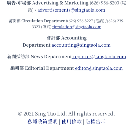
廣告/市場部
Advertising & Marketing
(626) 956-8200 (電
話) /
advertisements@singtaola.com
訂閱部 Circulation Department
(626) 956-8227 (電話) /(626) 239-
3323 (傳真)
circulation@singtaola.com
會計部 Accounting
Department
accounting@singtaola.com
新聞採訪部 News Department
reporter@singtaola.com
編輯部 Editorial Department
editor@singtaola.com
© 2021 Sing Tao Ltd. All rights reserved.
私隱政策聲明
|
使⽤條款
|
版權告⽰