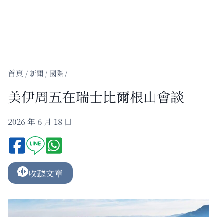
/
新聞
/
國際
/
美伊周五在瑞士比爾根山會談
2026 年 6 月 18 日
收聽文章