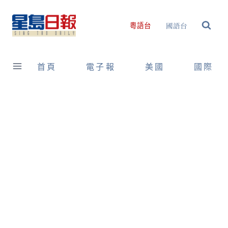
Skip
to
國語台
粵語台
content
首頁
電子報
美國
國際