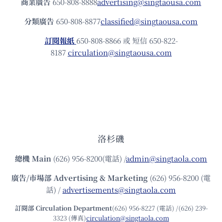
商業廣告
650-808-8888
advertising@singtaousa.com
分類廣告
650-808-8877
classified@singtaousa.com
訂閱報紙
650-808-8866 或 短信 650-822-
8187
circulation@singtaousa.com
洛杉磯
總機
Main
(626) 956-8200(電話) /
admin@singtaola.com
廣告/市場部
Advertising & Marketing
(626) 956-8200 (電
話) /
advertisements@singtaola.com
訂閱部 Circulation Department
(626) 956-8227 (電話) /(626) 239-
3323 (傳真)
circulation@singtaola.com