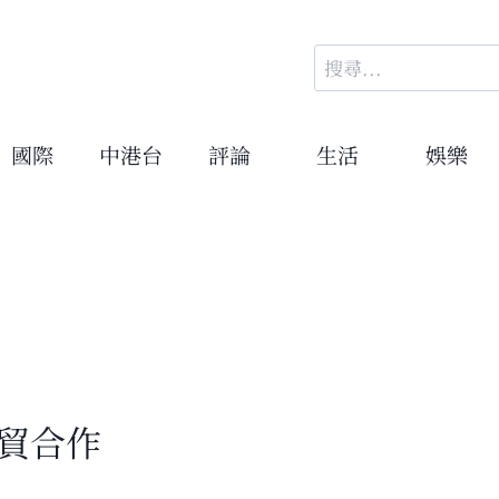
搜
尋
關
鍵
國際
中港台
評論
生活
娛樂
字:
貿合作