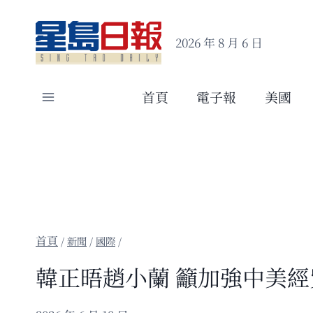
Skip
to
2026 年 8 月 6 日
content
首頁
電子報
美國
/
新聞
/
國際
/
韓正晤趙小蘭 籲加強中美經