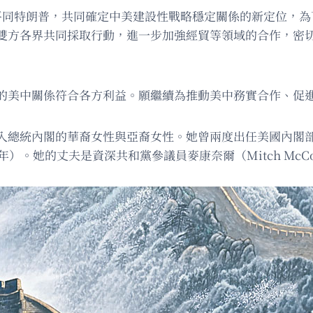
平同特朗普，共同確定中美建設性戰略穩定關係的新定位，為
雙方各界共同採取行動，進一步加強經貿等領域的合作，密
的美中關係符合各方利益。願繼續為推動美中務實合作、促
總統內閣的華裔女性與亞裔女性。她曾兩度出任美國內閣部長，
年）。她的丈夫是資深共和黨參議員麥康奈爾（Mitch McCon