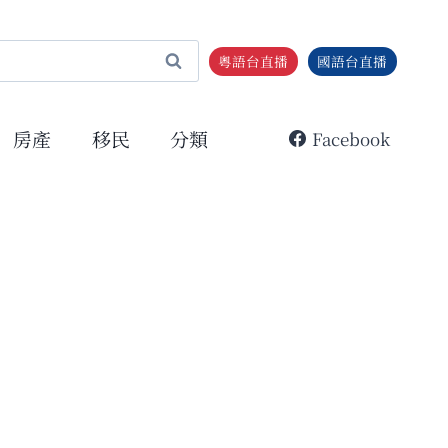
粵語台直播
國語台直播
房產
移民
分類
Facebook