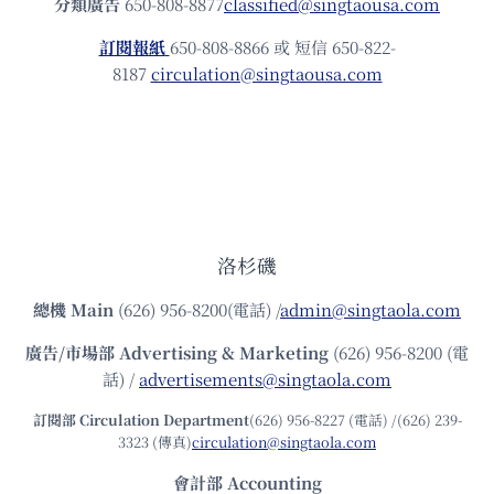
分類廣告
650-808-8877
classified@singtaousa.com
訂閱報紙
650-808-8866 或 短信 650-822-
8187
circulation@singtaousa.com
洛杉磯
總機
Main
(626) 956-8200(電話) /
admin@singtaola.com
廣告/市場部
Advertising & Marketing
(626) 956-8200 (電
話) /
advertisements@singtaola.com
訂閱部 Circulation Department
(626) 956-8227 (電話) /(626) 239-
3323 (傳真)
circulation@singtaola.com
會計部 Accounting