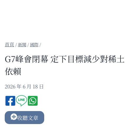
/
新聞
/
國際
/
G7峰會閉幕 定下目標減少對稀土
依賴
2026 年 6 月 18 日
收聽文章