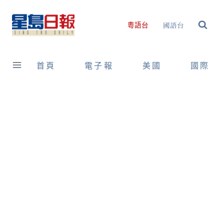
Skip
to
國語台
粵語台
content
首頁
電子報
美國
國際