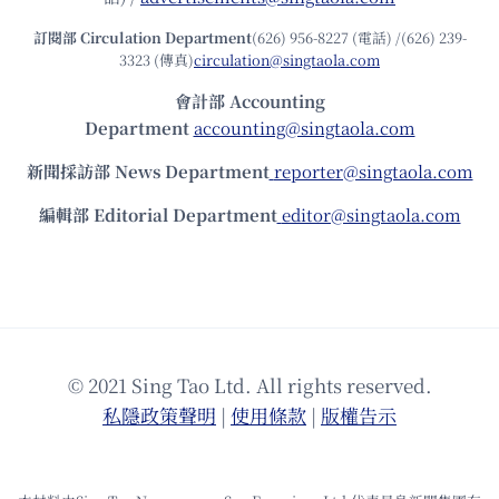
訂閱部 Circulation Department
(626) 956-8227 (電話) /(626) 239-
3323 (傳真)
circulation@singtaola.com
會計部 Accounting
Department
accounting@singtaola.com
新聞採訪部 News Department
reporter@singtaola.com
編輯部 Editorial Department
editor@singtaola.com
© 2021 Sing Tao Ltd. All rights reserved.
私隱政策聲明
|
使⽤條款
|
版權告⽰