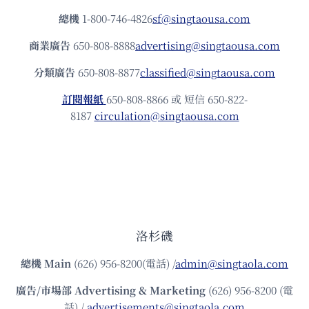
總機
1-800-746-4826
sf@singtaousa.com
商業廣告
650-808-8888
advertising@singtaousa.com
分類廣告
650-808-8877
classified@singtaousa.com
訂閱報紙
650-808-8866 或 短信 650-822-
8187
circulation@singtaousa.com
洛杉磯
總機
Main
(626) 956-8200(電話) /
admin@singtaola.com
廣告/市場部
Advertising & Marketing
(626) 956-8200 (電
話) /
advertisements@singtaola.com