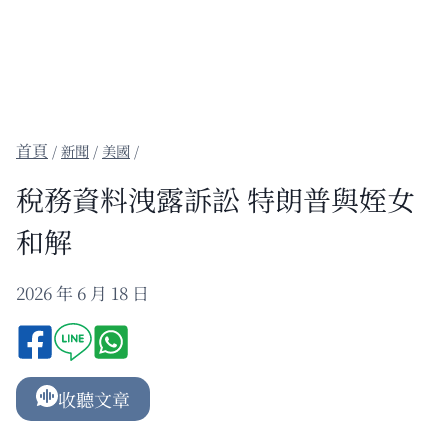
/
新聞
/
美國
/
稅務資料洩露訴訟 特朗普與姪女
和解
2026 年 6 月 18 日
收聽文章