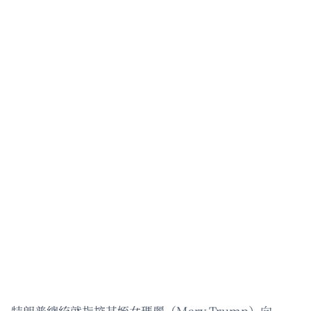
特朗普總統就指控其姪女瑪麗（Mary Trump）向