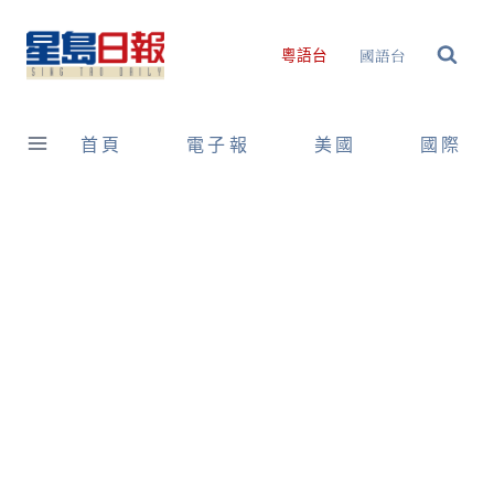
Skip
to
國語台
粵語台
content
首頁
電子報
美國
國際