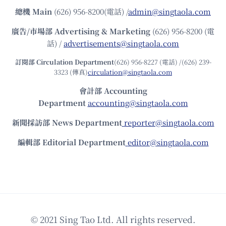
總機
Main
(626) 956-8200(電話) /
admin@singtaola.com
廣告/市場部
Advertising & Marketing
(626) 956-8200 (電
話) /
advertisements@singtaola.com
訂閱部 Circulation Department
(626) 956-8227 (電話) /(626) 239-
3323 (傳真)
circulation@singtaola.com
會計部 Accounting
Department
accounting@singtaola.com
新聞採訪部 News Department
reporter@singtaola.com
編輯部 Editorial Department
editor@singtaola.com
© 2021 Sing Tao Ltd. All rights reserved.