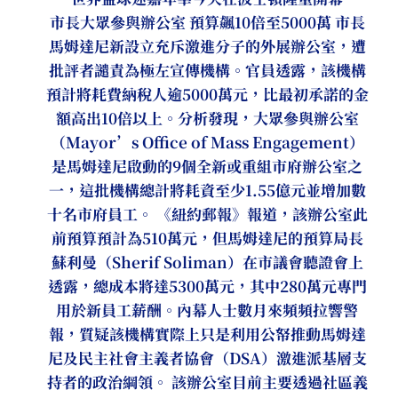
市長大眾參與辦公室 預算飆10倍至5000萬 市長
馬姆達尼新設立充斥激進分子的外展辦公室，遭
批評者譴責為極左宣傳機構。官員透露，該機構
預計將耗費納稅人逾5000萬元，比最初承諾的金
額高出10倍以上。分析發現，大眾參與辦公室
（Mayor’s Office of Mass Engagement）
是馬姆達尼啟動的9個全新或重組市府辦公室之
一，這批機構總計將耗資至少1.55億元並增加數
十名市府員工。 《紐約郵報》報道，該辦公室此
前預算預計為510萬元，但馬姆達尼的預算局長
蘇利曼（Sherif Soliman）在市議會聽證會上
透露，總成本將達5300萬元，其中280萬元專門
用於新員工薪酬。內幕人士數月來頻頻拉響警
報，質疑該機構實際上只是利用公帑推動馬姆達
尼及民主社會主義者協會（DSA）激進派基層支
持者的政治綱領。 該辦公室目前主要透過社區義