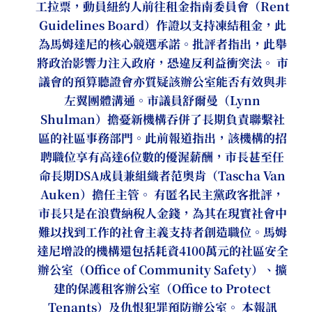
工拉票，動員紐約人前往租金指南委員會（Rent
Guidelines Board）作證以支持凍結租金，此
為馬姆達尼的核心競選承諾。批評者指出，此舉
將政治影響力注入政府，恐違反利益衝突法。 市
議會的預算聽證會亦質疑該辦公室能否有效與非
左翼團體溝通。市議員舒爾曼（Lynn
Shulman）擔憂新機構吞併了長期負責聯繫社
區的社區事務部門。此前報道指出，該機構的招
聘職位享有高達6位數的優渥薪酬，市長甚至任
命長期DSA成員兼組織者范奧肯（Tascha Van
Auken）擔任主管。 有匿名民主黨政客批評，
市長只是在浪費納稅人金錢，為其在現實社會中
難以找到工作的社會主義支持者創造職位。馬姆
達尼增設的機構還包括耗資4100萬元的社區安全
辦公室（Office of Community Safety）、擴
建的保護租客辦公室（Office to Protect
Tenants）及仇恨犯罪預防辦公室。 本報訊