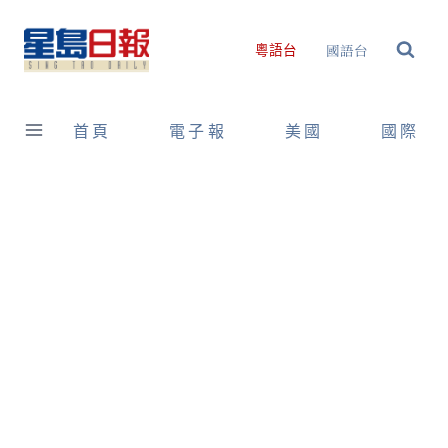
Skip
to
國語台
粵語台
content
首頁
電子報
美國
國際