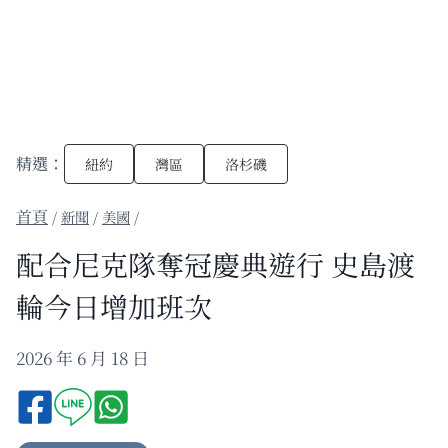
精選：
紐約
灣區
洛杉磯
/
新聞
/
美國
/
配合尼克隊奪冠慶典遊行 史島渡
輪今日增加班次
2026 年 6 月 18 日