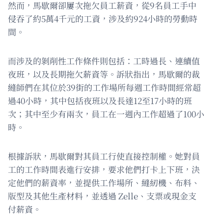
然而，馬歇爾卻屢次拖欠員工薪資，從9名員工手中
侵吞了約5萬4千元的工資，涉及約924小時的勞動時
間。
而涉及的剝削性工作條件則包括：工時過長、連續值
夜班，以及長期拖欠薪資等。訴狀指出，馬歇爾的裁
縫師們在其位於39街的工作場所每週工作時間經常超
過40小時，其中包括夜班以及長達12至17小時的班
次；其中至少有兩次，員工在一週內工作超過了100小
時。
根據訴狀，馬歇爾對其員工行使直接控制權。她對員
工的工作時間表進行安排，要求他們打卡上下班，決
定他們的薪資率，並提供工作場所、縫紉機、布料、
版型及其他生產材料，並透過 Zelle、支票或現金支
付薪資。