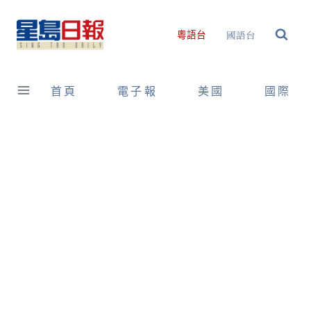
Skip
to
國語台
粵語台
content
首頁
電子報
美國
國際