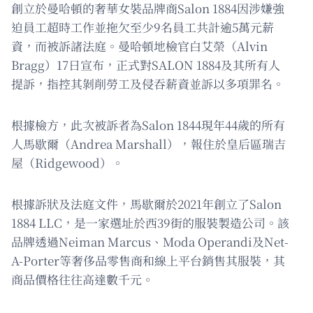
創立於曼哈頓的奢華女裝品牌商Salon 1884因涉嫌強
迫員工超時工作並拖欠至少9名員工共計逾5萬元薪
資，而被訴諸法庭。曼哈頓地檢官白艾榮（Alvin
Bragg）17日宣布，正式對SALON 1884及其所有人
提訴，指控其剝削勞工及侵吞薪資並訴以多項罪名。
根據檢方，此次被訴者為Salon 1844現年44歲的所有
人馬歇爾（Andrea Marshall），報住於皇后區瑞吉
屋（Ridgewood）。
根據訴狀及法庭文件，馬歇爾於2021年創立了Salon
1884 LLC，是一家選址於西39街的服裝製造公司。該
品牌透過Neiman Marcus、Moda Operandi及Net-
A-Porter等奢侈品零售商和線上平台銷售其服裝，其
商品價格往往高達數千元。