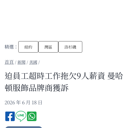
精選：
紐約
灣區
洛杉磯
/
新聞
/
美國
/
迫員工超時工作拖欠9人薪資 曼哈
頓服飾品牌商獲訴
2026 年 6 月 18 日