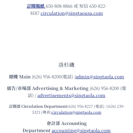
訂閱報紙
650-808-8866 或 短信 650-822-
8187
circulation@singtaousa.com
洛杉磯
總機
Main
(626) 956-8200(電話) /
admin@singtaola.com
廣告/市場部
Advertising & Marketing
(626) 956-8200 (電
話) /
advertisements@singtaola.com
訂閱部 Circulation Department
(626) 956-8227 (電話) /(626) 239-
3323 (傳真)
circulation@singtaola.com
會計部 Accounting
Department
accounting@singtaola.com