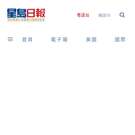
Skip
to
國語台
粵語台
content
首頁
電子報
美國
國際