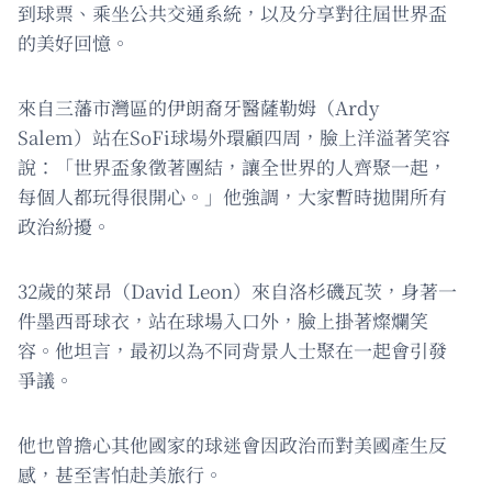
到球票、乘坐公共交通系統，以及分享對往屆世界盃
的美好回憶。
來自三藩市灣區的伊朗裔牙醫薩勒姆（Ardy
Salem）站在SoFi球場外環顧四周，臉上洋溢著笑容
說：「世界盃象徵著團結，讓全世界的人齊聚一起，
每個人都玩得很開心。」他強調，大家暫時拋開所有
政治紛擾。
32歲的萊昂（David Leon）來自洛杉磯瓦茨，身著一
件墨西哥球衣，站在球場入口外，臉上掛著燦爛笑
容。他坦言，最初以為不同背景人士聚在一起會引發
爭議。
他也曾擔心其他國家的球迷會因政治而對美國產生反
感，甚至害怕赴美旅行。