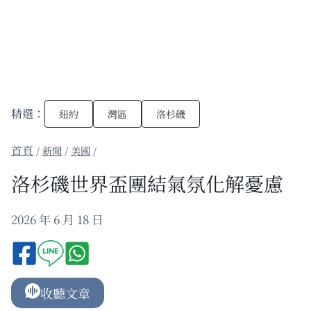
精選：
紐約
灣區
洛杉磯
/
新聞
/
美國
/
洛杉磯世界盃團結氣氛化解憂慮
2026 年 6 月 18 日
收聽文章