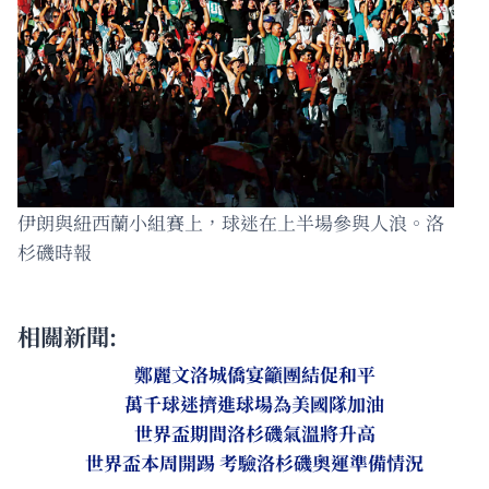
伊朗與紐西蘭小組賽上，球迷在上半場參與人浪。洛
杉磯時報
相關新聞:
鄭麗文洛城僑宴籲團結促和平
萬千球迷擠進球場為美國隊加油
世界盃期間洛杉磯氣溫將升高
世界盃本周開踢 考驗洛杉磯奧運準備情況