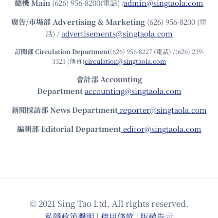
總機
Main
(626) 956-8200(電話) /
admin@singtaola.com
廣告/市場部
Advertising & Marketing
(626) 956-8200 (電
話) /
advertisements@singtaola.com
訂閱部 Circulation Department
(626) 956-8227 (電話) /(626) 239-
3323 (傳真)
circulation@singtaola.com
會計部 Accounting
Department
accounting@singtaola.com
新聞採訪部 News Department
reporter@singtaola.com
編輯部 Editorial Department
editor@singtaola.com
© 2021 Sing Tao Ltd. All rights reserved.
私隱政策聲明
|
使⽤條款
|
版權告⽰