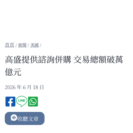
/
新聞
/
美國
/
高盛提供諮詢併購 交易總額破萬
億元
2026 年 6 月 18 日
收聽文章