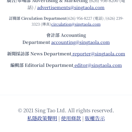
廣告/市場部
Advertising & Marketing
(626) 956-8200 (電
話) /
advertisements@singtaola.com
訂閱部 Circulation Department
(626) 956-8227 (電話) /(626) 239-
3323 (傳真)
circulation@singtaola.com
會計部 Accounting
Department
accounting@singtaola.com
新聞採訪部 News Department
reporter@singtaola.com
編輯部 Editorial Department
editor@singtaola.com
© 2021 Sing Tao Ltd. All rights reserved.
私隱政策聲明
|
使⽤條款
|
版權告⽰