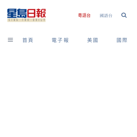
Skip
to
國語台
粵語台
content
首頁
電子報
美國
國際