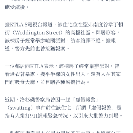
飽受滋擾。
據KTLA 5電視台報道，該住宅位在聖弗南度谷韋丁頓
街（Weddington Street）的高檔社區。鄰居形容，
該棟房子經常舉辦喧鬧派對，訪客絡繹不絕。據報
道，警方先前也曾接獲報案。
一位鄰居向KTLA表示，該棟房子經常舉辦派對，曾
看過衣著暴露、幾乎半裸的女性出入，還有人在其家
門前吸食大麻，並目睹各種滋擾行為。
近期，洛杉磯警察局曾因一起「虛假報警」
（swatting）事件前往該住宅。所謂「虛假報警」是
指有人撥打911謊報緊急情況，以引來大批警力到場。
一些鄰居指責屋主在屋內製作不雅內容，並稱該公司