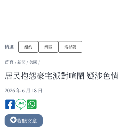
精選：
紐約
灣區
洛杉磯
/
新聞
/
美國
/
居民抱怨豪宅派對喧鬧 疑涉色情
2026 年 6 月 18 日
收聽文章