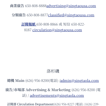
商業廣告
650-808-8888
advertising@singtaousa.com
分類廣告
650-808-8877
classified@singtaousa.com
訂閱報紙
650-808-8866 或 短信 650-822-
8187
circulation@singtaousa.com
洛杉磯
總機
Main
(626) 956-8200(電話) /
admin@singtaola.com
廣告/市場部
Advertising & Marketing
(626) 956-8200 (電
話) /
advertisements@singtaola.com
訂閱部 Circulation Department
(626) 956-8227 (電話) /(626) 239-