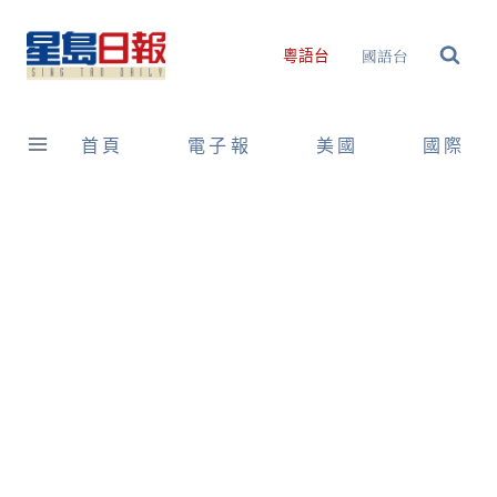
Skip
to
國語台
粵語台
content
首頁
電子報
美國
國際