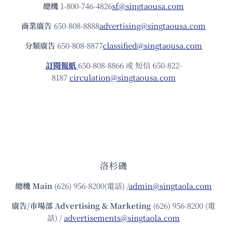
總機
1-800-746-4826
sf@singtaousa.com
商業廣告
650-808-8888
advertising@singtaousa.com
分類廣告
650-808-8877
classified@singtaousa.com
訂閱報紙
650-808-8866 或 短信 650-822-
8187
circulation@singtaousa.com
洛杉磯
總機
Main
(626) 956-8200(電話) /
admin@singtaola.com
廣告/市場部
Advertising & Marketing
(626) 956-8200 (電
話) /
advertisements@singtaola.com