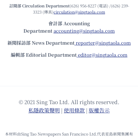
訂閱部 Circulation Department
(626) 956-8227 (電話) /(626) 239-
3323 (傳真)
circulation@singtaola.com
會計部 Accounting
Department
accounting@singtaola.com
新聞採訪部 News Department
reporter@singtaola.com
編輯部 Editorial Department
editor@singtaola.com
© 2021 Sing Tao Ltd. All rights reserved.
私隱政策聲明
|
使⽤條款
|
版權告⽰
本材料由Sing Tao Newspapers San Francisco Ltd.代表星島新聞集團有