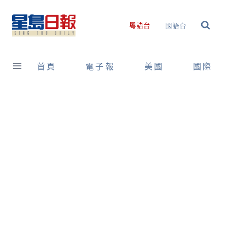
Skip
to
國語台
粵語台
content
首頁
電子報
美國
國際