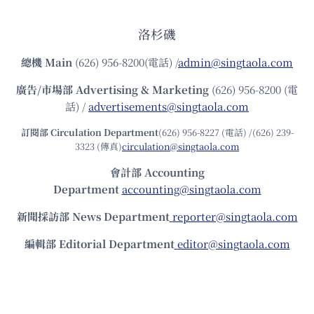
洛杉磯
總機
Main
(626) 956-8200(電話) /
admin@singtaola.com
廣告/市場部
Advertising & Marketing
(626) 956-8200 (電
話) /
advertisements@singtaola.com
訂閱部 Circulation Department
(626) 956-8227 (電話) /(626) 239-
3323 (傳真)
circulation@singtaola.com
會計部 Accounting
Department
accounting@singtaola.com
新聞採訪部 News Department
reporter@singtaola.com
編輯部 Editorial Department
editor@singtaola.com