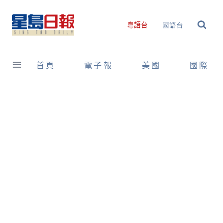
Skip
to
國語台
粵語台
content
首頁
電子報
美國
國際