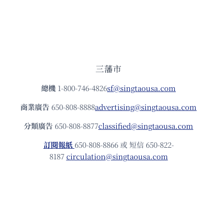
三藩市
總機
1-800-746-4826
sf@singtaousa.com
商業廣告
650-808-8888
advertising@singtaousa.com
分類廣告
650-808-8877
classified@singtaousa.com
訂閱報紙
650-808-8866 或 短信 650-822-
8187
circulation@singtaousa.com