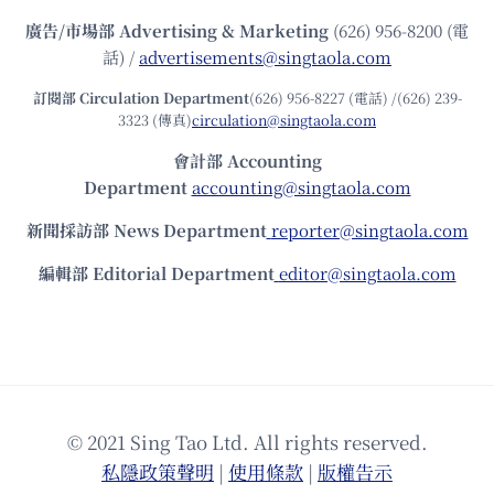
廣告/市場部
Advertising & Marketing
(626) 956-8200 (電
話) /
advertisements@singtaola.com
訂閱部 Circulation Department
(626) 956-8227 (電話) /(626) 239-
3323 (傳真)
circulation@singtaola.com
會計部 Accounting
Department
accounting@singtaola.com
新聞採訪部 News Department
reporter@singtaola.com
編輯部 Editorial Department
editor@singtaola.com
© 2021 Sing Tao Ltd. All rights reserved.
私隱政策聲明
|
使⽤條款
|
版權告⽰