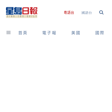
Skip
to
國語台
粵語台
content
首頁
電子報
美國
國際