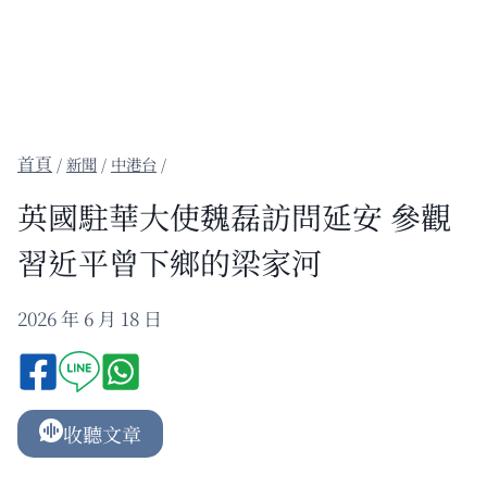
/
新聞
/
中港台
/
英國駐華大使魏磊訪問延安 參觀
習近平曾下鄉的梁家河
2026 年 6 月 18 日
收聽文章