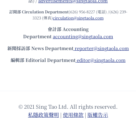
話) /
advertisements@singtaola.com
訂閱部 Circulation Department
(626) 956-8227 (電話) /(626) 239-
3323 (傳真)
circulation@singtaola.com
會計部 Accounting
Department
accounting@singtaola.com
新聞採訪部 News Department
reporter@singtaola.com
編輯部 Editorial Department
editor@singtaola.com
© 2021 Sing Tao Ltd. All rights reserved.
私隱政策聲明
|
使⽤條款
|
版權告⽰