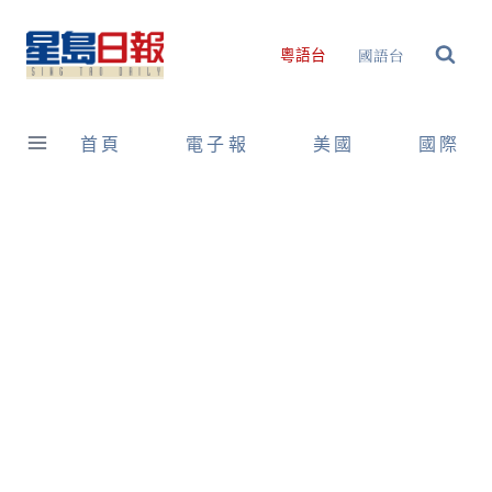
Skip
to
國語台
粵語台
content
首頁
電子報
美國
國際