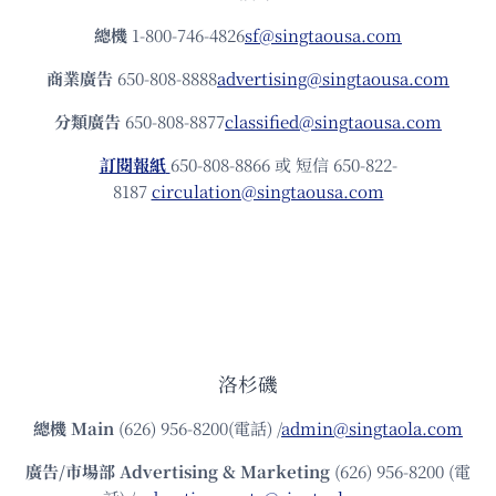
總機
1-800-746-4826
sf@singtaousa.com
商業廣告
650-808-8888
advertising@singtaousa.com
分類廣告
650-808-8877
classified@singtaousa.com
訂閱報紙
650-808-8866 或 短信 650-822-
8187
circulation@singtaousa.com
洛杉磯
總機
Main
(626) 956-8200(電話) /
admin@singtaola.com
廣告/市場部
Advertising & Marketing
(626) 956-8200 (電