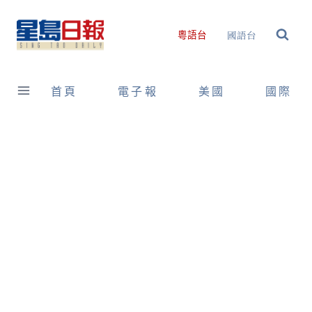
Skip
to
國語台
粵語台
content
首頁
電子報
美國
國際