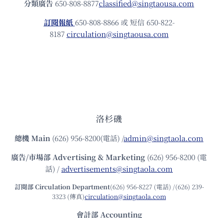
分類廣告
650-808-8877
classified@singtaousa.com
訂閱報紙
650-808-8866 或 短信 650-822-
8187
circulation@singtaousa.com
洛杉磯
總機
Main
(626) 956-8200(電話) /
admin@singtaola.com
廣告/市場部
Advertising & Marketing
(626) 956-8200 (電
話) /
advertisements@singtaola.com
訂閱部 Circulation Department
(626) 956-8227 (電話) /(626) 239-
3323 (傳真)
circulation@singtaola.com
會計部 Accounting