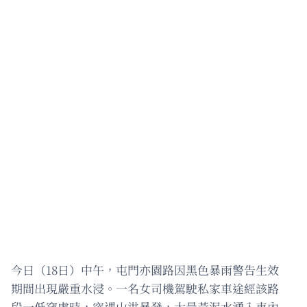
今日（18日）中午，屯門亦園路因黑色暴雨警告生效
期間出現嚴重水浸。一名女司機駕駛私家車途經該路
段一低窪處時，突遇山洪暴發，大量黃泥水湧入車內