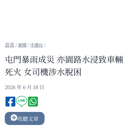
/
新聞
/
中港台
/
屯門暴雨成災 亦園路水浸致車輛
死火 女司機涉水脫困
2026 年 6 月 18 日
收聽文章